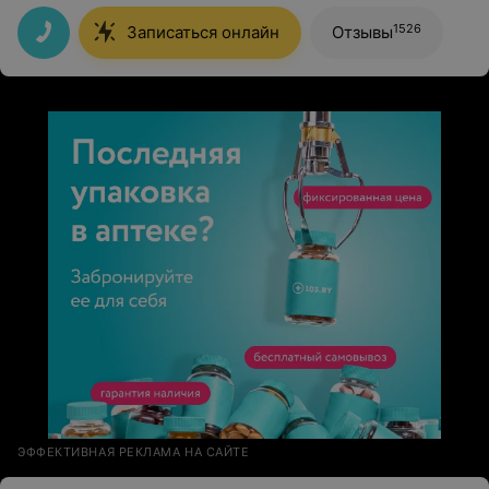
пришлось долго ждать УЗИ ,в воскресенье позвонили
,во вторник сделали,спасибо большое!!!!!!!!
1526
Записаться онлайн
Отзывы
ЭФФЕКТИВНАЯ РЕКЛАМА НА САЙТЕ