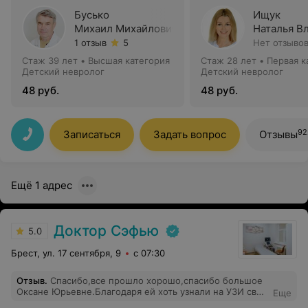
Бусько
Ищук
Михаил Михайлович
Наталья В
1 отзыв
5
Нет отзыво
Стаж 39 лет
•
Высшая категория
Стаж 28 лет
•
Первая к
Детский невролог
Детский невролог
48 руб.
48 руб.
92
Записаться
Задать вопрос
Отзывы
Ещё 1 адрес
Доктор Сэфью
5.0
Брест, ул. 17 сентября, 9
с 07:30
Отзыв
.
Спасибо,все прошло хорошо,спасибо большое
Оксане Юрьевне.Благодаря ей хоть узнали на УЗИ свой
Еще
диагноз.Так же спасибо клинике Доктор Сэфью ,что не