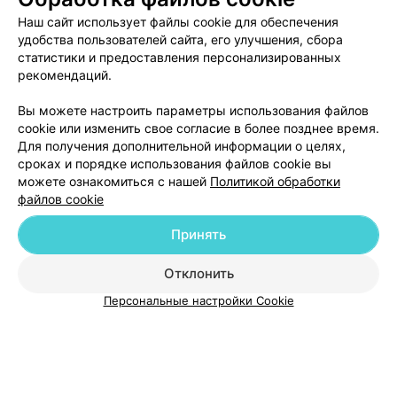
по рекомендации профессора из Гродно.Обратились и
Наш сайт использует файлы cookie для обеспечения
без проблем нас приняли. После 3 консультаций с
доктором головные боли, как нам это не казалось
удобства пользователей сайта, его улучшения, сбора
удивительным, прошли. Очень довольны работой
статистики и предоставления персонализированных
Сергея Шиманского. Выражаем благодарность.
рекомендаций.
ЭФФЕКТИВНАЯ РЕКЛАМА НА САЙТЕ
Вы можете настроить параметры использования файлов
cookie или изменить свое согласие в более позднее время.
Для получения дополнительной информации о целях,
сроках и порядке использования файлов cookie вы
можете ознакомиться с нашей
Политикой обработки
файлов cookie
Добавить компанию
Принять
Добавить специалиста
Отклонить
Персональные настройки Cookie
О проекте
Новости проекта
Размещение рекламы
Медицинский маркетинг
Публичный договор