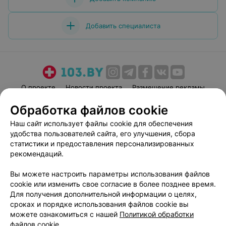
Добавить специалиста
О проекте
Новости проекта
Размещение рекламы
Медицинский маркетинг
Публичный договор
Обработка файлов cookie
Пользовательское соглашение
Способы оплаты
Наш сайт использует файлы cookie для обеспечения
Вакансии
Партнеры
удобства пользователей сайта, его улучшения, сбора
статистики и предоставления персонализированных
Написать руководителю 103.by
рекомендаций.
Написать в поддержку
Персональные настройки cookie
Вы можете настроить параметры использования файлов
cookie или изменить свое согласие в более позднее время.
Обработка персональных данных
Для получения дополнительной информации о целях,
сроках и порядке использования файлов cookie вы
можете ознакомиться с нашей
Политикой обработки
файлов cookie