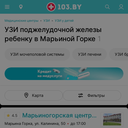
Медицинские центры
•
УЗИ
•
УЗИ у детей
УЗИ поджелудочной железы
ребенку в Марьиной Горке
1
УЗИ мочеполовой системы
УЗИ печени
УЗИ б
Фильтры
Карта
Марьиногорская центральная районная больница
4.5
Марьина Горка, ул. Калинина, 50
до 17:00