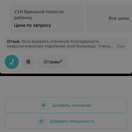
УЗИ брюшной полости
ребенку
Все цены
Цена по запросу
Отзыв
.
Хочу выразить огромную благодарность
неврологическому отделению этой больницы. Очень
Еще
приветливый медицинский персонал. Грамотные и
добрые врачи. Всегда чисто в отделении и просто
хорошая и добрая обстановка.
9
Отзывы
Добавить компанию
Добавить специалиста