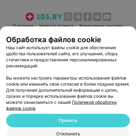
О проекте
Новости проекта
Размещение рекламы
Медицинский маркетинг
Публичный договор
Обработка файлов cookie
Пользовательское соглашение
Способы оплаты
Наш сайт использует файлы cookie для обеспечения
Вакансии
Партнеры
удобства пользователей сайта, его улучшения, сбора
статистики и предоставления персонализированных
Написать руководителю 103.by
рекомендаций.
Написать в поддержку
Персональные настройки cookie
Вы можете настроить параметры использования файлов
cookie или изменить свое согласие в более позднее время.
Обработка персональных данных
Для получения дополнительной информации о целях,
сроках и порядке использования файлов cookie вы
можете ознакомиться с нашей
Политикой обработки
файлов cookie
Принять
© 2026 ООО «Артокс Лаб», УНП 191700409
| 220012, Республика Беларусь,
Отклонить
г. Минск, улица Толбухина, 2, пом. 16 | help@103.by