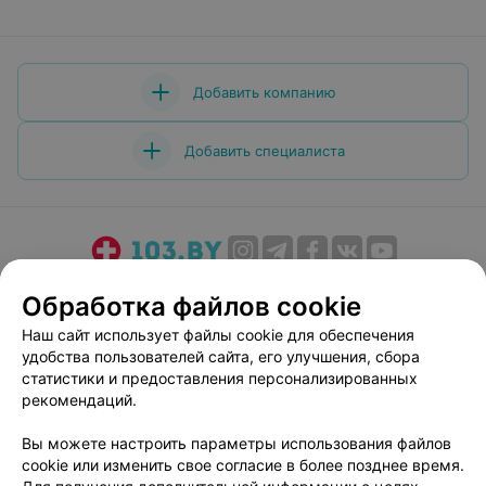
Добавить компанию
Добавить специалиста
О проекте
Новости проекта
Размещение рекламы
Обработка файлов cookie
Медицинский маркетинг
Публичный договор
Наш сайт использует файлы cookie для обеспечения
Пользовательское соглашение
Способы оплаты
удобства пользователей сайта, его улучшения, сбора
Вакансии
Партнеры
статистики и предоставления персонализированных
рекомендаций.
Написать руководителю 103.by
Написать в поддержку
Вы можете настроить параметры использования файлов
cookie или изменить свое согласие в более позднее время.
Персональные настройки cookie