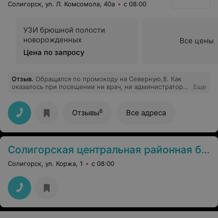
Солигорск, ул. Л. Комсомола, 40а
с 08:00
УЗИ брюшной полости
новорожденных
Все цены
Цена по запросу
Отзыв
.
Обращался по промокоду на Северную,8. Как
оказалось при посещении ни врач, ни администратор
Еще
не в курсе по поводу акции. Заявленные цены не
соответствуют действительности и отличаются в разы.
За консультацию взяли 35 руб. Фото прилагаются. Не
8
Отзывы
Все адреса
рекомендую. Ужасное место.
Солигорская центральная районная больница
Солигорск, ул. Коржа, 1
с 08:00