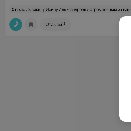
Отзыв
.
Лывикину Ирину Александровну Огромное вам за ваше внимательные приемы и 
12
Отзывы