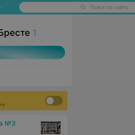
Поиск по сайту
 Бресте
1
ону
ка №3