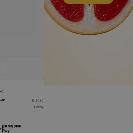
нг
сии
© 2026 ООО «Артокс Лаб», УНП 191700409
| 220012,
Республика Беларусь, г. Минск, улица Толбухина, 2,
пом. 16 | help@103.by
Служба поддержки
+375 291212755