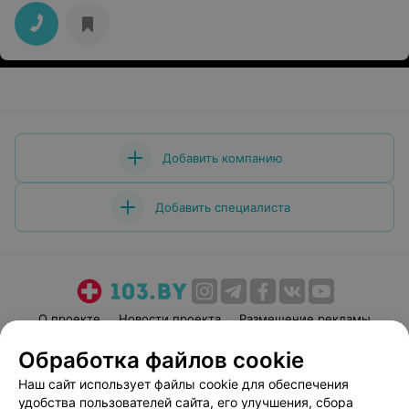
Добавить компанию
Добавить специалиста
О проекте
Новости проекта
Размещение рекламы
Медицинский маркетинг
Публичный договор
Обработка файлов cookie
Пользовательское соглашение
Способы оплаты
Наш сайт использует файлы cookie для обеспечения
Вакансии
Партнеры
удобства пользователей сайта, его улучшения, сбора