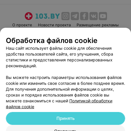
О проекте
Новости проекта
Размещение рекламы
Медицинский маркетинг
Публичный договор
Обработка файлов cookie
Пользовательское соглашение
Способы оплаты
Наш сайт использует файлы cookie для обеспечения
Вакансии
Партнеры
удобства пользователей сайта, его улучшения, сбора
Написать руководителю 103.by
статистики и предоставления персонализированных
рекомендаций.
Написать в поддержку
Персональные настройки cookie
Вы можете настроить параметры использования файлов
Обработка персональных данных
cookie или изменить свое согласие в более позднее время.
Для получения дополнительной информации о целях,
сроках и порядке использования файлов cookie вы
можете ознакомиться с нашей
Политикой обработки
файлов cookie
Принять
© 2026 ООО «Артокс Лаб», УНП 191700409
| 220012, Республика Беларусь,
г. Минск, улица Толбухина, 2, пом. 16 | help@103.by