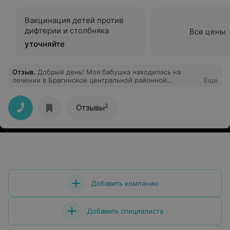
Вакцинация детей против
дифтерии и столбняка
Все цены
уточняйте
Отзыв
.
Добрый день! Моя бабушка находилась на
лечении в Брагинской центральной районной
Еще
больнице в январе 2020 года. Хочу выразить
благодарность врачу терапевту Примак Ирине
Васильевне от своей бабушки Романовец Галины
2
Отзывы
Васильевны и от себя лично. Спасибо за
профессионализм, вовремя оказанное лечение,
корректное и внимательное отношение, за
душевность. Желаем здоровья и успехов в
профессиональной карьере.
Добавить компанию
Добавить специалиста