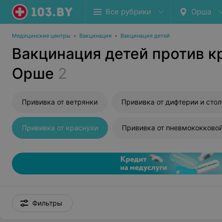
Все рубрики
Орша
Медицинские центры
•
Вакцинация
•
Вакцинация детей
Вакцинация детей против к
Орше
2
Прививка от ветрянки
Прививка от краснухи
Фильтры