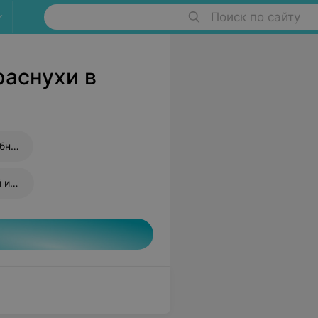
Поиск по сайту
раснухи в
Прививка от дифтерии и столбняка
Прививка от пневмококковой инфекции