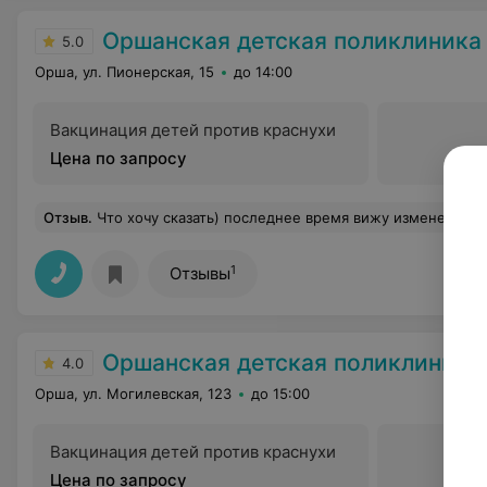
Оршанская детская поликлиника
5.0
Орша, ул. Пионерская, 15
до 14:00
Вакцинация детей против краснухи
Цена по запросу
Отзыв
.
Что хочу сказать) последнее время вижу изменения в лучшую сторону регистратуры-спокойные терпеливые девушки) ОТДЕЛЬНАЯ БЛАГОДАРНОСТЬ лаборанту, берущей кровь ОЛЬГЕ АЛЕКСАНДРОВН
1
Отзывы
Оршанская детская поликлиник
4.0
Орша, ул. Могилевская, 123
до 15:00
Вакцинация детей против краснухи
Цена по запросу