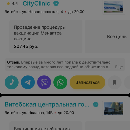
CityClinic
4.6
Витебск, ул. Новооршанская, 4
до 20:00
Проведение процедуры
вакцинации Менактра
Все цены
вакцина
207,45 руб.
Отзыв
.
Впервые за много лет попала к действительно
толковому врачу, которая все подробно объяснила по
Еще
моему диагнозу и продумала поэтапный план лечения.
Огромная благодарность Диане Викторовне!
Записаться
Витебская центральная городская детская поликлиника
Витебск, ул. Чкалова, 14В
до 20:00
Вакцинация детей против