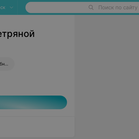
ск
Поиск по сайту
етряной
Прививка от дифтерии и столбняка