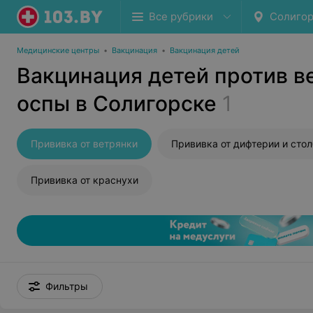
Все рубрики
Солигор
Медицинские центры
•
Вакцинация
•
Вакцинация детей
Вакцинация детей против в
оспы в Солигорске
1
Прививка от ветрянки
Прививка от краснухи
Фильтры