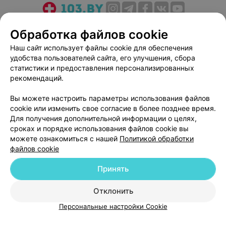
О проекте
Новости проекта
Размещение рекламы
Обработка файлов cookie
Медицинский маркетинг
Публичный договор
Наш сайт использует файлы cookie для обеспечения
Пользовательское соглашение
Способы оплаты
удобства пользователей сайта, его улучшения, сбора
Вакансии
Партнеры
статистики и предоставления персонализированных
рекомендаций.
Написать руководителю 103.by
Написать в поддержку
Вы можете настроить параметры использования файлов
cookie или изменить свое согласие в более позднее время.
Персональные настройки cookie
Для получения дополнительной информации о целях,
Обработка персональных данных
сроках и порядке использования файлов cookie вы
можете ознакомиться с нашей
Политикой обработки
файлов cookie
Принять
Отклонить
© 2026 ООО «Артокс Лаб», УНП 191700409
| 220012, Республика Беларусь,
г. Минск, улица Толбухина, 2, пом. 16 | help@103.by
Персональные настройки Cookie
Служба поддержки
+375 291212755