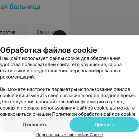
ная больница
против
Вакцинация детей против
Вакцинац
краснухи
кори
Цена по запросу
Цена по 
Обработка файлов cookie
Наш сайт использует файлы cookie для обеспечения
 талон заранее,мы живём как в 18 веке!Условия работы нашей стоматологии не поменялись ещё с 90_х годов!позорище.
Еще
удобства пользователей сайта, его улучшения, сбора
статистики и предоставления персонализированных
рекомендаций.
Вы можете настроить параметры использования файлов
cookie или изменить свое согласие в более позднее время.
Для получения дополнительной информации о целях,
сроках и порядке использования файлов cookie вы можете
ознакомиться с нашей
Политикой обработки файлов cookie
Отклонить
Принять
Персональные настройки Cookie