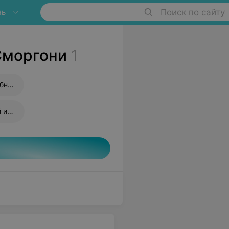
нь
Поиск по сайту
Сморгони
1
Прививка от дифтерии и столбняка
Прививка от пневмококковой инфекции