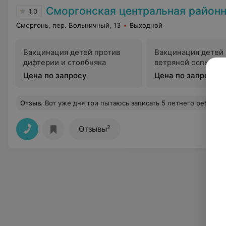
Сморгонская центральная район
1.0
Сморгонь, пер. Больничный, 13
Выходной
Вакцинация детей против
Вакцинация детей 
дифтерии и столбняка
ветряной оспы
Цена по запросу
Цена по запросу
Отзыв
.
Вот уже дня три пытаюсь записать 5 летнего ребенка к стоматологу,приходя в 6 утра,с новорожденным ребенком на руках....очередь до меня так и не доходит,талонов не хватает, ведь есть люди приходящие за талоном в 4 утра!!!!!.когда же в сморгони можно будет взять
2
Отзывы