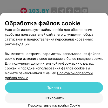
О проекте
Новости проекта
Размещение рекламы
Обработка файлов cookie
Медицинский маркетинг
Публичный договор
Наш сайт использует файлы cookie для обеспечения
Пользовательское соглашение
Способы оплаты
удобства пользователей сайта, его улучшения, сбора
Вакансии
Партнеры
статистики и предоставления персонализированных
рекомендаций.
Написать руководителю 103.by
Написать в поддержку
Вы можете настроить параметры использования файлов
cookie или изменить свое согласие в более позднее время.
Персональные настройки cookie
Для получения дополнительной информации о целях,
Обработка персональных данных
сроках и порядке использования файлов cookie вы
можете ознакомиться с нашей
Политикой обработки
файлов cookie
Принять
Отклонить
© 2026 ООО «Артокс Лаб», УНП 191700409
| 220012, Республика Беларусь,
г. Минск, улица Толбухина, 2, пом. 16 | help@103.by
Персональные настройки Cookie