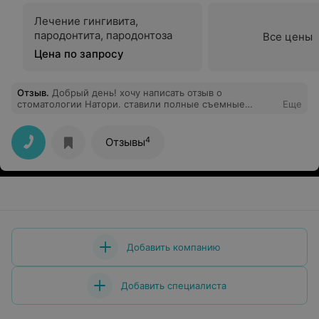
Лечение гингивита,
пародонтита, пародонтоза
Все цены
Цена по запросу
Отзыв
.
Добрый день! хочу написать отзыв о
стоматологии Натори. ставили полные съемные
Еще
протезы моему папе. Доктор-протезист Василий
(фамилию не помню, извините), хотим выразит ему
огромную благодарность за подход, терпение и
4
Отзывы
качественно проделанную работу! прекрасный
специалист, все сделал качественно и очень красиво!
Даже не пришлось приходить ни на одну
коррекцию,на столько все идеально было подобрано!
Процесс протезирования не быстрый, стоит запастись
терпением) Большое вам спасибо!)
Добавить компанию
Добавить специалиста