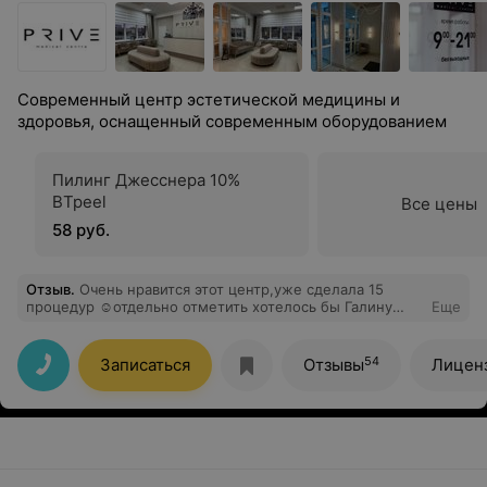
Современный центр эстетической медицины и
здоровья, оснащенный современным оборудованием
Пилинг Джесснера 10%
BTpeel
Все цены
58 руб.
Отзыв
.
Очень нравится этот центр,уже сделала 15
процедур ☺️отдельно отметить хотелось бы Галину
Еще
Ивановну, очень приятная и отзывчивая девушка)
54
Записаться
Отзывы
Лицен