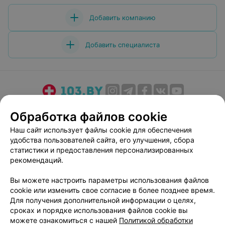
Добавить компанию
Добавить специалиста
О проекте
Новости проекта
Размещение рекламы
Обработка файлов cookie
Медицинский маркетинг
Публичный договор
Наш сайт использует файлы cookie для обеспечения
Пользовательское соглашение
Способы оплаты
удобства пользователей сайта, его улучшения, сбора
Вакансии
Партнеры
статистики и предоставления персонализированных
рекомендаций.
Написать руководителю 103.by
Написать в поддержку
Вы можете настроить параметры использования файлов
cookie или изменить свое согласие в более позднее время.
Персональные настройки cookie
Для получения дополнительной информации о целях,
Обработка персональных данных
сроках и порядке использования файлов cookie вы
можете ознакомиться с нашей
Политикой обработки