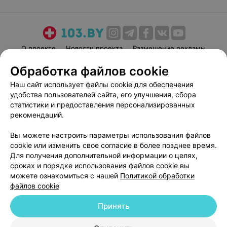
О проекте
Новости проекта
Размещение рекламы
Медицинский маркетинг
Публичный договор
Обработка файлов cookie
Пользовательское соглашение
Способы оплаты
Наш сайт использует файлы cookie для обеспечения
Вакансии
Партнеры
удобства пользователей сайта, его улучшения, сбора
статистики и предоставления персонализированных
Написать руководителю 103.by
рекомендаций.
Написать в поддержку
Персональные настройки cookie
Вы можете настроить параметры использования файлов
cookie или изменить свое согласие в более позднее время.
Обработка персональных данных
Для получения дополнительной информации о целях,
сроках и порядке использования файлов cookie вы
можете ознакомиться с нашей
Политикой обработки
файлов cookie
Принять
© 2026 ООО «Артокс Лаб», УНП 191700409
| 220012, Республика Беларусь,