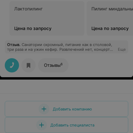
Лактопилинг
Пилинг миндальн
Цена по запросу
Цена по запросу
Отзыв
.
Санатории скромный, питание как в столовой,
три раза и на ужин кефир. Развлечений нет, концерт
Еще
был с двумя баянистами. номера с мухами и паутиной,
хотя убирали каждый день. Лечение не было
качественно предоставлено. Не советую!
6
Отзывы
Добавить компанию
Добавить специалиста