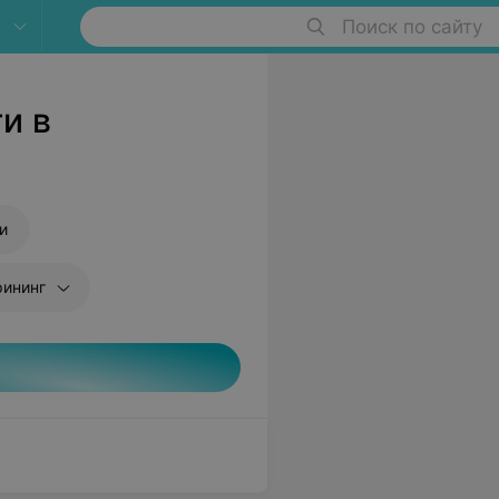
Поиск по сайту
и в
и
рининг