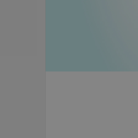
ка к беременности:
дефицит железа
Все цены
б.