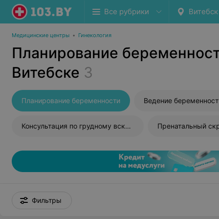
Все рубрики
Витебск
Медицинские центры
•
Гинекология
Планирование беременност
Витебске
3
Планирование беременности
Ведение беременност
Консультация по грудному вскармливанию
Пренатальный ск
Фильтры