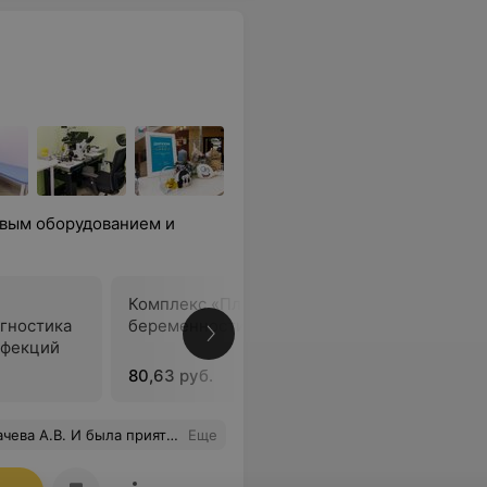
вым оборудованием и
Комплекс «Планирование
гностика
беременности»
В
нфекций
80,63 руб.
нсультацию и рекомендации. Спасибо огромное Алексею Викторовичу - настоящий Врач!
Еще