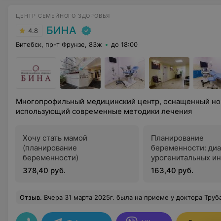
ЦЕНТР СЕМЕЙНОГО ЗДОРОВЬЯ
БИНА
4.8
Витебск, пр-т Фрунзе, 83ж
до 18:00
Многопрофильный медицинский центр, оснащенный но
использующий современные методики лечения
Хочу стать мамой
Планирование
(планирование
беременности: диа
беременности)
урогенитальных и
378,40 руб.
163,40 руб.
Отзыв
.
Вчера 31 марта 2025г. была на приеме у доктора Трубачева А.В. И была приятно удивлена, давненько я не встречала врача который спокойно, понятно, развернуто ответил на все мои вопросы дал ко