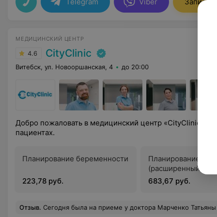
Telegram
Viber
Записать
МЕДИЦИНСКИЙ ЦЕНТР
CityClinic
4.6
Витебск, ул. Новооршанская, 4
до 20:00
Добро пожаловать в медицинский центр «CityClinic» — м
пациентах.
Планирование беременности
Планирование бер
(расширенный)
223,78 руб.
683,67 руб.
Отзыв
.
Сегодня была на приеме у доктора Марченко Татьяны Юрьевны. Внимательный и чуткий докто