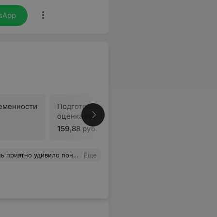
sApp
еменности
Подготовка к беременности:
Подготов
оценка витаминного статуса
скрытый 
159,88 руб.
49,34 ру
дому лежачему больному! Спасибо вам огромное!
Еще