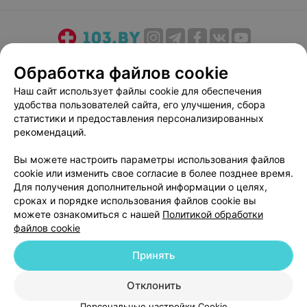
О проекте
Новости проекта
Размещение рекламы
Обработка файлов cookie
Медицинский маркетинг
Публичный договор
Наш сайт использует файлы cookie для обеспечения
Пользовательское соглашение
Способы оплаты
удобства пользователей сайта, его улучшения, сбора
Вакансии
Партнеры
статистики и предоставления персонализированных
рекомендаций.
Написать руководителю 103.by
Написать в поддержку
Вы можете настроить параметры использования файлов
cookie или изменить свое согласие в более позднее время.
Персональные настройки cookie
Для получения дополнительной информации о целях,
Обработка персональных данных
сроках и порядке использования файлов cookie вы
можете ознакомиться с нашей
Политикой обработки
файлов cookie
Принять
Отклонить
© 2026 ООО «Артокс Лаб», УНП 191700409
| 220012, Республика Беларусь,
г. Минск, улица Толбухина, 2, пом. 16 | help@103.by
Персональные настройки Cookie