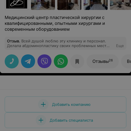
Медицинский центр пластической хирургии с
квалифицированными, опытными хирургами и
современным оборудованием
Отзыв
.
Всей душой люблю эту клинику и персонал.
Делала абдоминопластику своих проблемных мест
Еще
несколько раз. Сейчас еще и новый аппарат появился
Vaser Lipo Pro (могу ошибаться в написании). Все
делают четко и быстро, шрамов не остается. Врач
26
Отзывы
В
Вильчевский просто хирург от Бога. Персонал всегда
вежливый, предлагают чай/кофе и всегда помогают.
Буду обращаться еще и всем советовать!
Добавить компанию
Добавить специалиста