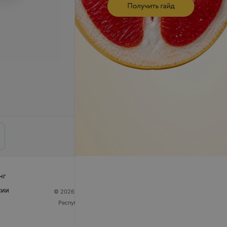
нг
сии
© 2026 ООО «Артокс Лаб», УНП 191700409
| 220012,
Республика Беларусь, г. Минск, улица Толбухина, 2,
пом. 16 | help@103.by
Служба поддержки
+375 291212755