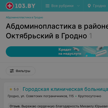
Все рубрики
Гродно
Абдоминопластика в Гродно
Абдоминопластика в район
Октябрьский в Гродно
1
Фильтры
Городская клиническая больница скорой медицинской по
5.0
Гродно, ул. Советских пограничников, 115
Круглосуточно
Отзыв
.
Выражаю сердечную благодарность Михаилу Юрьевичу Балабановичу за то, что поставил на ноги мою маму. Думали, что нужно менять сустав, а после квалифицированной консультации на высоком профессиональном уровне и последующего лечения, мама в прежней акт