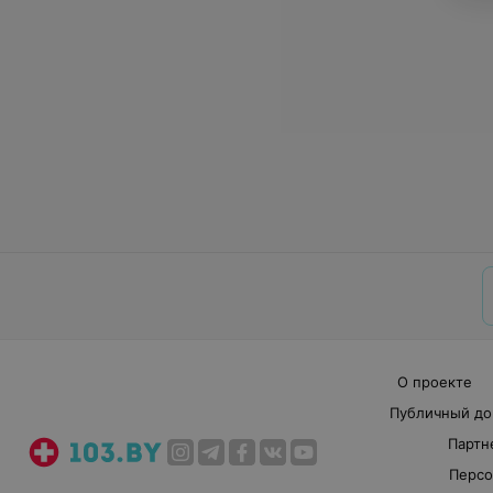
О проекте
Публичный до
Партн
Персо