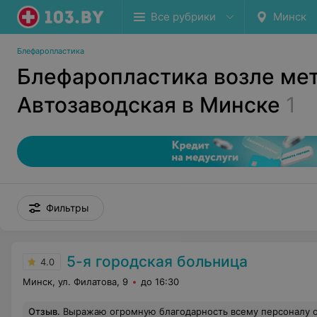
Все рубрики
Минск
Блефаропластика
Блефаропластика возле ме
Автозаводская в Минске
1
Фильтры
5-я городская больница
4.0
Минск, ул. Филатова, 9
до 16:30
Отзыв
.
Выражаю огромную благодарность всему персоналу отделения патологии беременности Роддома№5 г. Минска. Здесь я лежала на сохранении беременности, а затем кесарево сечение. Хочу выразить особую благодарность за высокий профессионализм моему врачу акушер – гинекологу Кухте Ирине Станиславовне!!! Низкий Вам поклон и огромное спасибо за Ваш труд!!! Побольше таких врачей как Вы, Ирина Станиславовна - и жить станет не так страшно!!! Просто нет слов какая замечательная, отзывчивая, человеколюбивая!!! Спасибо огромное!!! Долгих лет жизни и крепкого здоровья!!! И процветания!!! Счастья и успехов! Я слов признательных немного Хочу сказать Вам от души, Про то, что д