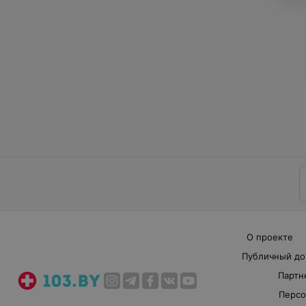
О проекте
Публичный до
Партн
Персо