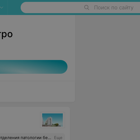
Поиск по сайту
тро
октор Вы - от Бога, И что как медик - хороши. О том, что Вы умелы в деле, И врач Вы - просто высший класс, Что в ремесле Вы преуспели, И это правда без прикрас! Под слоем скромности скрываясь, Для Вас естественностью ясны, Дарить здоровье, улыбаясь, Тем людям, что больны, несчастны.
Еще