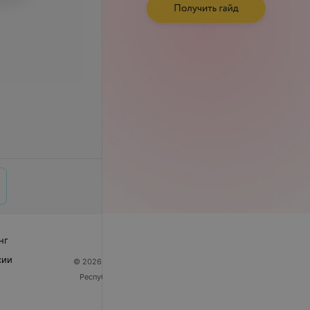
нг
сии
© 2026 ООО «Артокс Лаб», УНП 191700409
| 220012,
Республика Беларусь, г. Минск, улица Толбухина, 2,
пом. 16 | help@103.by
Служба поддержки
+375 291212755