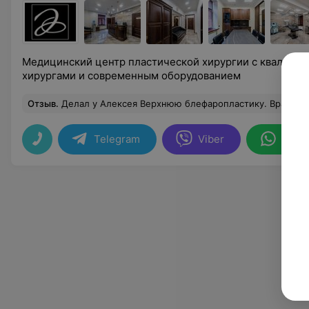
Медицинский центр пластической хирургии с квалифи
хирургами и современным оборудованием
Отзыв
.
Делал у Алексея Верхнюю блефаропластику. Врач все сделал максимально нежно и аккуратно. Перед операцией внятно и аргументированно объяснил, что он будет делать и почему. До этого ходил на консультацию в 2 другие кли
Telegram
Viber
What