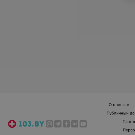
О проекте
Публичный до
Партн
Персо