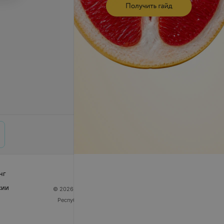
нг
сии
© 2026 ООО «Артокс Лаб», УНП 191700409
| 220012,
Республика Беларусь, г. Минск, улица Толбухина, 2,
пом. 16 | help@103.by
Служба поддержки
+375 291212755