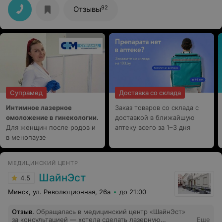
92
Отзывы
Супрамед
Доставка со склада
Интимное лазерное
Заказ товаров со склада с
омоложение в гинекологии.
доставкой в ближайшую
Для женщин после родов и
аптеку всего за 1–3 дня
в менопаузе
МЕДИЦИНСКИЙ ЦЕНТР
ШайнЭст
4.5
Минск, ул. Революционная, 26а
до 21:00
Отзыв
.
Обращалась в медицинский центр «ШайнЭст»
за консультацией — хотела сделать лазерную
Еще