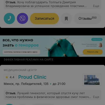
Отзыв
.
Хочу поблагодарить Толпыга Дмитрия
Владимировича за успешное проведение пластики
Еще
вентральной грыжи. За хорошее и внимательное
отношение к пациентам и его золотые руки.
Восстановление проходит успешно. Побольше бы
350
Записаться
Отзывы
таких специалистов как он.
ЭФФЕКТИВНАЯ РЕКЛАМА НА САЙТЕ
МЕДИЦИНСКИЙ ЦЕНТР
Proud Clinic
4.4
Минск, пр. Победителей, 135
до 21:00
Отзыв
.
Лучший гинеколог, который спустя кучу лет
поиска проблемы в физическом здоровье смог помочь
Еще
решить вопрос по-настоящему. Не перестану
благодарить за профессионализм.