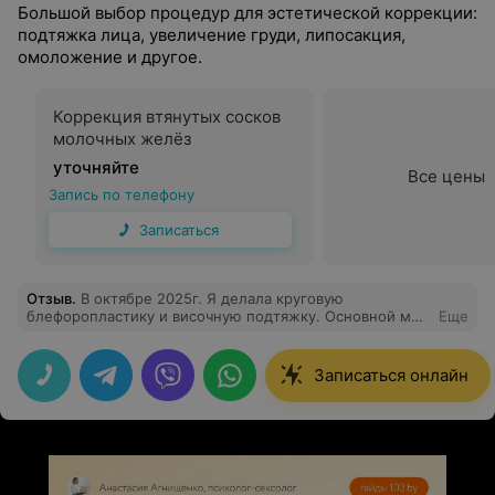
Большой выбор процедур для эстетической коррекции:
подтяжка лица, увеличение груди, липосакция,
омоложение и другое.
Коррекция втянутых сосков
молочных желёз
уточняйте
Все цены
Запись по телефону
Записаться
Отзыв
.
В октябре 2025г. Я делала круговую
блефоропластику и височную подтяжку. Основной мой
Еще
запрос был - убрать малярные мешки. Долго выбирала
врача и решила доверится Игорю Вячеславовичу.
Сперва опичу сервис: 1. Очень трепетное и заботливое
Записаться онлайн
отношение всего персонала клиники в первые сутки
после операции. 2. Игорь Вячеславович всегда на связи
и всегда держит все под контролем. Уже прошел
почти год и не было ни одного раза, чтобы доктор не
ответил или забыл пациента:). Я очень придирчивый
клиент и отдельное спасибо за терпение:) По самой
операции: Если блефоропластика и подтяжка заметны