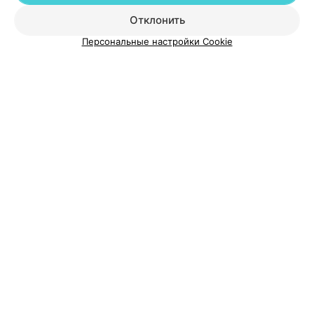
Добавить специалиста
Отклонить
Персональные настройки Cookie
О проекте
Новости проекта
Размещение рекламы
Медицинский маркетинг
Публичный договор
Пользовательское соглашение
Способы оплаты
Вакансии
Партнеры
Написать руководителю 103.by
Написать в поддержку
Персональные настройки cookie
Обработка персональных данных