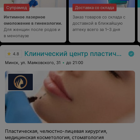
ювелирную работу. При этом, относился с чуткостью,
Супрамед
Доставка со склада
вниманием и добрым сердцем…что очень успокаивало
в день операции и после неё. Авсеенко Игорю
Интимное лазерное
Заказ товаров со склада с
Владимировичу можно смело доверить свои проблемы
омоложение в гинекологии.
и знать, что он выполнит всё с предельной точностью,
доставкой в ближайшую
самоотверженностью и наивысшим
Для женщин после родов и
аптеку всего за 1–3 дня
профессионализмом!
в менопаузе
Клинический центр пластической хирургии и медицинской косметологии
4.8
Минск, ул. Маяковского, 31
до 21:00
Пластическая, челюстно-лицевая хирургия,
медицинская косметология, стоматология