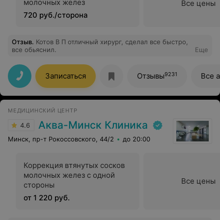
молочных желез
Все цены
720 руб./сторона
Отзыв
.
Котов В П отличный хирург, сделал все быстро,
все обьяснил.
Еще
9231
Записаться
Отзывы
Все 
МЕДИЦИНСКИЙ ЦЕНТР
Аква-Минск Клиника
4.6
Минск, пр-т Рокоссовского, 44/2
до 20:00
Коррекция втянутых сосков
молочных желез с одной
Все цены
стороны
от 1 220 руб.