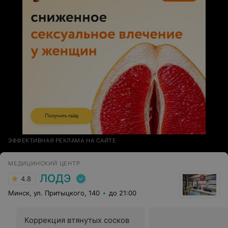
результаты сразу (они отличные), то маляры это
долгоиграющая история и зависит от особенностей
пациента( склонность к отекам и т.д.). Я очень склонна
к отекам и по этой причине результат был не сразу.
Сейчас очень довольна результатом. Я еще раз
благодарю Игоря Вячеславовича за терпение и
поддержку. Я бы такого клиента как я уже
заблокировала:)
ЭФФЕКТИВНАЯ РЕКЛАМА НА САЙТЕ
МЕДИЦИНСКИЙ ЦЕНТР
ЛОДЭ
4.8
Минск, ул. Притыцкого, 140
до 21:00
Коррекция втянутых сосков