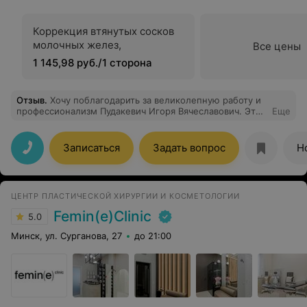
Коррекция втянутых сосков
молочных желез,
Все цены
1 145,98 руб./1 сторона
Отзыв
.
Хочу поблагодарить за великолепную работу и
профессионализм Пудакевич Игоря Вячеславович. Это
Еще
доктор с большой буквы. Спасибо за красоту.
Записаться
Задать вопрос
Н
ЦЕНТР ПЛАСТИЧЕСКОЙ ХИРУРГИИ И КОСМЕТОЛОГИИ
Femin(e)Clinic
5.0
Минск, ул. Сурганова, 27
до 21:00