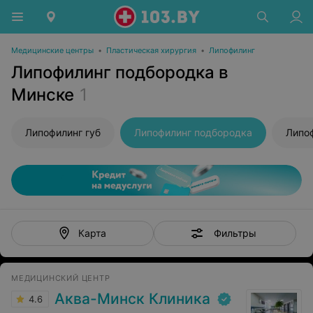
Медицинские центры
•
Пластическая хирургия
•
Липофилинг
Липофилинг подбородка в
Минске
1
Липофилинг губ
Липофилинг подбородка
Липо
Фильтры
Карта
МЕДИЦИНСКИЙ ЦЕНТР
Аква-Минск Клиника
4.6