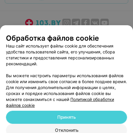
О проекте
Новости проекта
Размещение рекламы
Обработка файлов cookie
Медицинский маркетинг
Публичный договор
Наш сайт использует файлы cookie для обеспечения
Пользовательское соглашение
Способы оплаты
удобства пользователей сайта, его улучшения, сбора
Вакансии
Партнеры
статистики и предоставления персонализированных
рекомендаций.
Написать руководителю 103.by
Написать в поддержку
Вы можете настроить параметры использования файлов
cookie или изменить свое согласие в более позднее время.
Персональные настройки cookie
Для получения дополнительной информации о целях,
Обработка персональных данных
сроках и порядке использования файлов cookie вы
можете ознакомиться с нашей
Политикой обработки
файлов cookie
Принять
Отклонить
© 2026 ООО «Артокс Лаб», УНП 191700409
| 220012, Республика Беларусь,