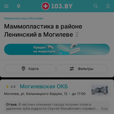
Маммопластика в Могилеве
Маммопластика в районе
Ленинский в Могилеве
2
Фильтры
Карта
Могилевская ОКБ
4.6
Могилев, ул. Бялыницкого-Бирули, 12
до 17:00
Отзыв
.
В частных клиниках города получил отказ в
удалении зуба мудрости.Сергей Михайлович справился
Еще
минут за семь).Чтобы туда лечь нужно собрать гору