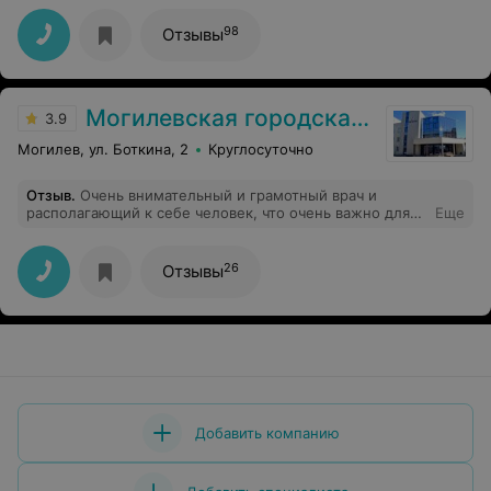
справок,но семь минут стоят того.Великий Хирург!
98
Отзывы
Могилевская городская больница скорой медицинской помощи
3.9
Могилев, ул. Боткина, 2
Круглосуточно
Отзыв
.
Очень внимательный и грамотный врач и
располагающий к себе человек, что очень важно для
Еще
пациента. Хочется пожелать дальнейших успехов в
работе и благодарных пациентов!
26
Отзывы
Добавить компанию