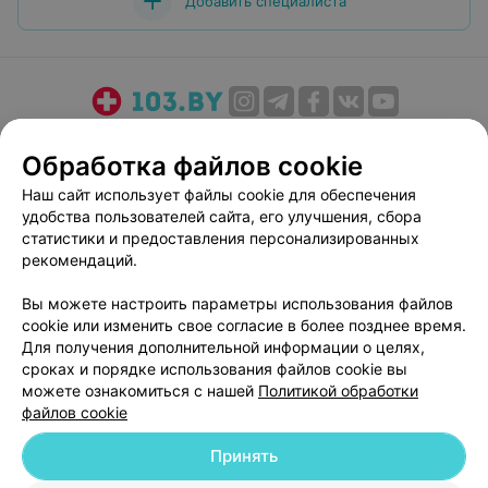
Добавить специалиста
О проекте
Новости проекта
Размещение рекламы
Обработка файлов cookie
Медицинский маркетинг
Публичный договор
Наш сайт использует файлы cookie для обеспечения
Пользовательское соглашение
Способы оплаты
удобства пользователей сайта, его улучшения, сбора
Вакансии
Партнеры
статистики и предоставления персонализированных
Написать руководителю 103.by
рекомендаций.
Написать в поддержку
Вы можете настроить параметры использования файлов
Персональные настройки cookie
cookie или изменить свое согласие в более позднее время.
Для получения дополнительной информации о целях,
Обработка персональных данных
сроках и порядке использования файлов cookie вы
можете ознакомиться с нашей
Политикой обработки
файлов cookie
Принять