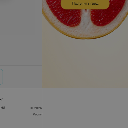
нг
сии
© 2026 ООО «Артокс Лаб», УНП 191700409
| 220012,
Республика Беларусь, г. Минск, улица Толбухина, 2,
пом. 16 | help@103.by
Служба поддержки
+375 291212755