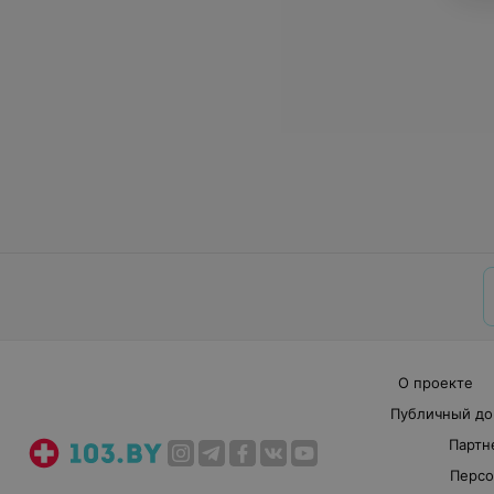
О проекте
Публичный до
Партн
Персо