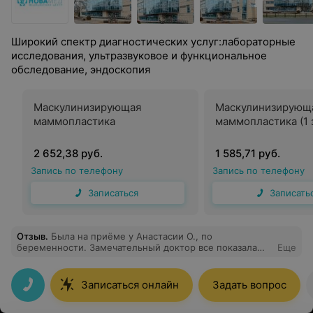
Широкий спектр диагностических услуг:лабораторные
исследования, ультразвуковое и функциональное
обследование, эндоскопия
Маскулинизирующая
Маскулинизирующ
маммопластика
маммопластика (1 
2 652,38 руб.
1 585,71 руб.
Запись по телефону
Запись по телефону
Записаться
Записать
Отзыв
.
Была на приёме у Анастасии О., по
беременности. Замечательный доктор все показала
Еще
рассказала, прошло все в максимально комфортной
атмосфере
Записаться онлайн
Задать вопрос