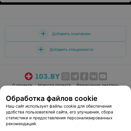
Добавить компанию
Добавить специалиста
О проекте
Новости проекта
Размещение рекламы
Медицинский маркетинг
Публичный договор
Обработка файлов cookie
Пользовательское соглашение
Способы оплаты
Наш сайт использует файлы cookie для обеспечения
Вакансии
Партнеры
удобства пользователей сайта, его улучшения, сбора
статистики и предоставления персонализированных
Написать руководителю 103.by
рекомендаций.
Написать в поддержку