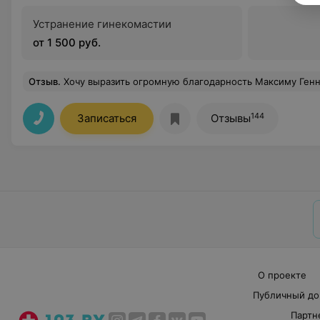
Устранение гинекомастии
от 1 500 руб.
Отзыв
.
Хочу выразить огромную благодарность Максиму Геннадьевичу за потрясающе выполненную маммопластику! С момента операции прошло уже 4 месяца, и я уверенностью могу сказать — результат превзошёл все мои ожидания. Всё заживало просто идеально, реабилитация прошла удивительно легко, а сразу после операции я чувствовала себя намного лучше, чем могла представить. Отдельно хочу отметить, насколько внимательно и чутко Максим Геннадьевич относится к своим пациентам. Он всегда был на связи, подробно отвечал на все мои вопросы и действительно следил за моим восстановлением, что давало огромное чувство спокойствия и уверенности. Самое главное — результат. Всё получилось именно так, как я мечтала: по м
144
Записаться
Отзывы
О проекте
Публичный до
Партн