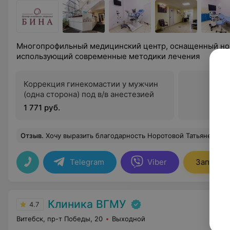
Многопрофильный медицинский центр, оснащенный но
использующий современные методики лечения
Коррекция гинекомастии у мужчин
(одна сторона) под в/в анестезией
1 771 руб.
Отзыв
.
Хочу выразить благодарность Норотовой Татьяне Сергеевне. Замеча
Telegram
Viber
Записать
Клиника ВГМУ
4.7
Витебск, пр-т Победы, 20
Выходной