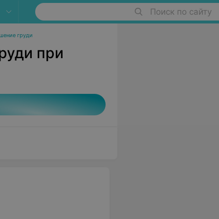
Поиск по сайту
шение груди
руди при