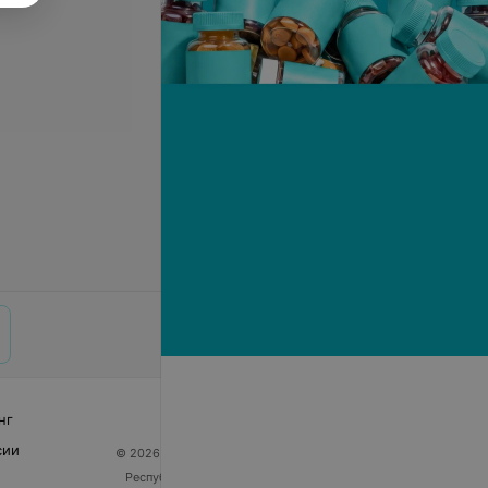
нг
сии
© 2026 ООО «Артокс Лаб», УНП 191700409
| 220012,
Республика Беларусь, г. Минск, улица Толбухина, 2,