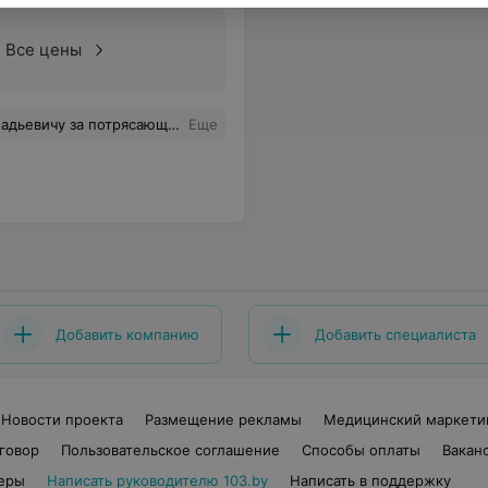
Все цены
оим референсам, по тем образам, которые я показывала и обсуждала. Это просто невероятно, когда твои ожидания полностью совпадают с реальностью. Я безумно счастлива, что доверилась именно этому врачу. Моя мечта сбылась, и я каждый день радуюсь своему отражению в зеркале. Спасибо вам за профессионала
Еще
Добавить компанию
Добавить специалиста
Новости проекта
Размещение рекламы
Медицинский маркети
говор
Пользовательское соглашение
Способы оплаты
Вакан
еры
Написать руководителю 103.by
Написать в поддержку