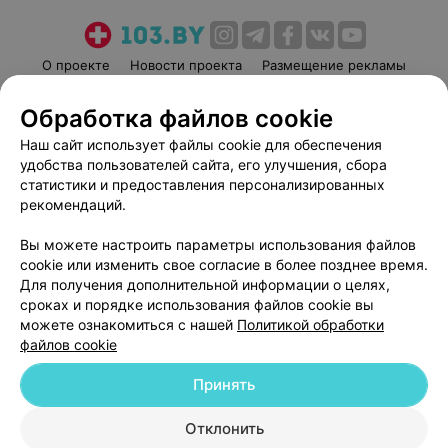
О проекте
Новости проекта
Размещение рекламы
Медицинский маркетинг
Публичный договор
Обработка файлов cookie
Пользовательское соглашение
Способы оплаты
Наш сайт использует файлы cookie для обеспечения
Вакансии
Партнеры
удобства пользователей сайта, его улучшения, сбора
Написать руководителю 103.by
статистики и предоставления персонализированных
рекомендаций.
Написать в поддержку
Персональные настройки cookie
Вы можете настроить параметры использования файлов
Обработка персональных данных
cookie или изменить свое согласие в более позднее время.
Для получения дополнительной информации о целях,
сроках и порядке использования файлов cookie вы
можете ознакомиться с нашей
Политикой обработки
файлов cookie
Принять
© 2026 ООО «Артокс Лаб», УНП 191700409
| 220012, Республика Беларусь,
г. Минск, улица Толбухина, 2, пом. 16 | help@103.by
Отклонить