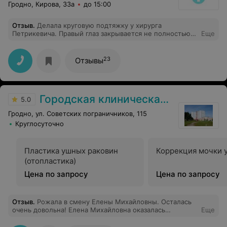
Гродно, Кирова, 33а
до 15:00
Может вы станете 3-м случаем в практике, когда
онкология не будет онкологией» именно так и
случилось. Спасибо анестезиологу за то, что операция
Отзыв
.
Делала круговую подтяжку у хирурга
прошла стабильно, а выход из наркоза был легким и
Петрикевича. Правый глаз закрывается не полностью,
Еще
мягким. Спасибо за то, что поддерживали нас, в самые
в уголках глаз на верхних веках появились круглые
тяжелые минуты ожидания. Низкий вам поклон за
вздутия, ка будто там здоровенные узлы. Пришла к
ваши добрые сердца
доктору на прием он их прижёг лазером за
23
Отзывы
дополнительную плату, стало еще хуже. Поняла, что
больше идти туда не стоит. Очень жалею, что к нему
попала.
Городская клиническая больница скорой медицинской помощи г. Гродно
5.0
Гродно, ул. Советских пограничников, 115
Круглосуточно
Пластика ушных раковин
Коррекция мочки 
(отопластика)
Цена по запросу
Цена по запросу
Отзыв
.
Рожала в смену Елены Михайловны. Осталась
очень довольна! Елена Михайловна оказалась
Еще
отзывчивым позитивным работником, который помог
мне родить долгожданного сыночка. Спасибо ей