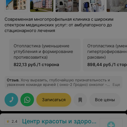
Современная многопрофильная клиника с широким
спектром медицинских услуг: от амбулаторного до
стационарного лечения
Отопластика (уменьшение
Отопластика (уме
углубления и формирование
гипертрофированн
противозавитка)
раковин)
822,13 руб./1 сторона
898,44 руб./1 сто
Отзыв
.
Хочу выразить, глубочайшую признательность и
уважение команде врачей ( онко-2 Гродно) онколог -
Еще
хирург, Хомбак Александр Михайлович, анестезиологу
Виталий Станиславович и Анастасии
Сергеевне,спасибо за Ваш титанический труд , за вашу
Записаться
Все цены
заботу дооперионного периода и послеоперионного
периода, вы вернули покой и счастье в наш дом.
Александру Михайловичу спасибо, за то , что на всегда
удалили это страшный диагноз из нашей жизни,
Центр красоты и здоровья
спасибо Анастасии Сергеевне , за быструю и
2.4
своевременную работу, за теплые слова поддержки «