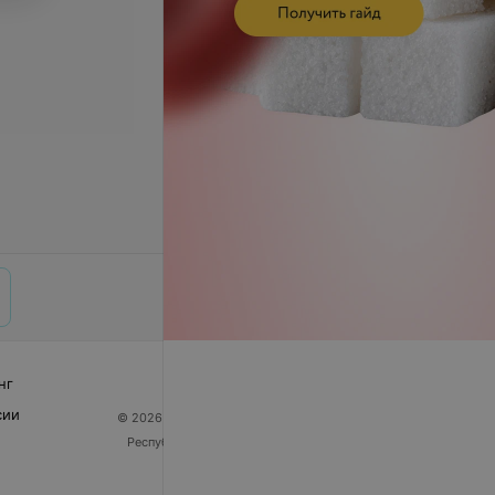
нг
сии
© 2026 ООО «Артокс Лаб», УНП 191700409
| 220012,
Республика Беларусь, г. Минск, улица Толбухина, 2,
пом. 16 | help@103.by
Служба поддержки
+375 291212755