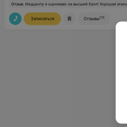
Отзыв
.
Медцентр я оцениваю на высший балл! Хорошая атмосфера, медперсонал добрый, вежливый и отзывчивый. Отдельно хочу поблагодарить Ткаченко Татьяну Александровну за ее профессионал
175
Записаться
Отзывы