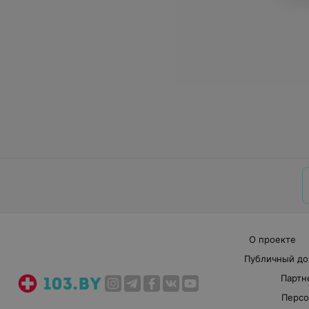
О проекте
Публичный до
Партн
Персо