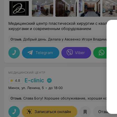
Медицинский центр пластической хирургии с квалифи
хирургами и современным оборудованием
Отзыв
.
Добрый день. Делала у Авсеенко Игоря Владимировича операцию по подтяжке бровей нитями (центр "Эдаран"). Прошло два месяца, когда можно видеть результат. Сказать, что довольна – слишком скромно. У доктора действительно золотые руки, индивидуальный подход и очень тонкое чутье. Он точно знает и делает именно так, как будет наиболее красиво и хорошо для конкретного человека. Я очень благодарна и врачу, и всей его команде. Я чувст
Telegram
Viber
What
МЕДИЦИНСКИЙ ЦЕНТР
E-clinic
4.8
Минск, ул. Ленина, 5
до 18:00
Отзыв
.
Слава Богу! Хорошее обслуживание, хорошая консульт
15
Записаться онлайн
Отзывы