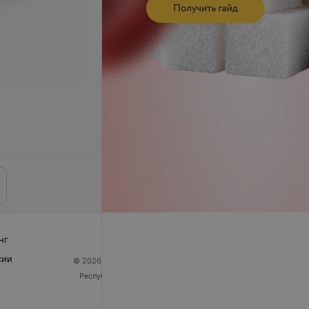
нг
сии
© 2026 ООО «Артокс Лаб», УНП 191700409
| 220012,
Республика Беларусь, г. Минск, улица Толбухина, 2,
пом. 16 | help@103.by
Служба поддержки
+375 291212755