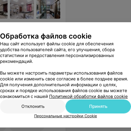
цированными, опытными
Обработка файлов cookie
Наш сайт использует файлы cookie для обеспечения
вовала заботу на всех этапах подготовительного и восстановительного периодов, и самой операции. Главное, мне очень приятно смотреть в зеркало :) благодаря врачу и результату операции.
Еще
удобства пользователей сайта, его улучшения, сбора
статистики и предоставления персонализированных
sApp
рекомендаций.
Вы можете настроить параметры использования файлов
cookie или изменить свое согласие в более позднее время.
Для получения дополнительной информации о целях,
сроках и порядке использования файлов cookie вы можете
ознакомиться с нашей
Политикой обработки файлов cookie
Отклонить
Принять
ация!!!
Еще
Персональные настройки Cookie
3
Все адреса