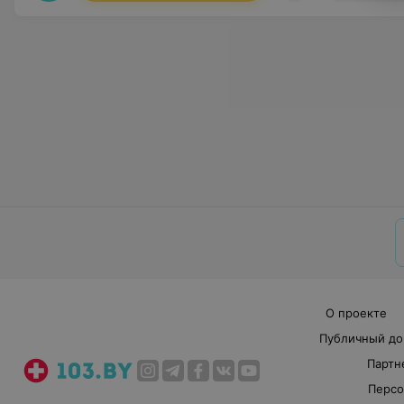
О проекте
Публичный до
Партн
Персо