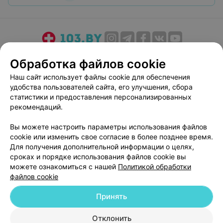
О проекте
Новости проекта
Размещение рекламы
Обработка файлов cookie
Медицинский маркетинг
Публичный договор
Наш сайт использует файлы cookie для обеспечения
Пользовательское соглашение
Способы оплаты
удобства пользователей сайта, его улучшения, сбора
Вакансии
Партнеры
статистики и предоставления персонализированных
рекомендаций.
Написать руководителю 103.by
Написать в поддержку
Вы можете настроить параметры использования файлов
cookie или изменить свое согласие в более позднее время.
Персональные настройки cookie
Для получения дополнительной информации о целях,
Обработка персональных данных
сроках и порядке использования файлов cookie вы
можете ознакомиться с нашей
Политикой обработки
файлов cookie
Принять
Отклонить
© 2026 ООО «Артокс Лаб», УНП 191700409
| 220012, Республика Беларусь,