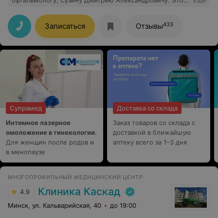
офтальмологу, Сузину Дмитрию Александровичу. Это
Еще
не только отличный врач, но и внимательный человек,
умеющий чувствовать и понимать настроение и
состояние пациента.Делала у него коррекцию зрения,
433
Записаться
Отзывы
долго шла к этому- боялась. Но после консультации
(диагностики) врач успокоил, все подробно объяснил
и я решилась. Теперь очень благодарна! Я без очков и
с хорошим зрением! Жалею только, что не сделала это
раньше. Еще хотелось бы отметить, мед центр
«Мерси» прекрасно оборудованная клиника, со вкусом
оформленный интерьер, очень чисто.
Супрамед
Доставка со склада
Интимное лазерное
Заказ товаров со склада с
омоложение в гинекологии.
доставкой в ближайшую
Для женщин после родов и
аптеку всего за 1–3 дня
в менопаузе
МНОГОПРОФИЛЬНЫЙ МЕДИЦИНСКИЙ ЦЕНТР
Клиника Каскад
4.9
Минск, ул. Кальварийская, 40
до 19:00