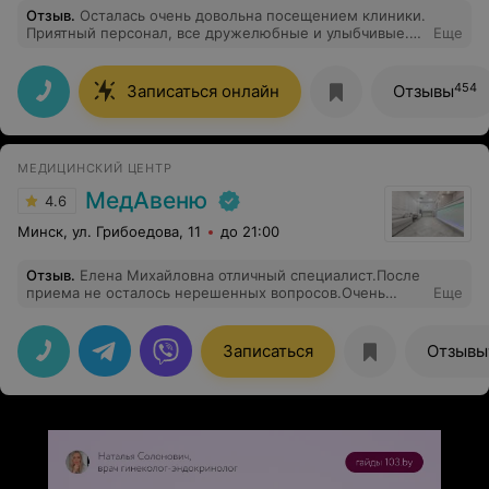
Отзыв
.
Осталась очень довольна посещением клиники.
Приятный персонал, все дружелюбные и улыбчивые.
Еще
Отдельное спасибу доктору дерматологу Скребец.
Помогла разобраться в моей проблеме и назначить
правильное лечение
454
Записаться онлайн
Отзывы
МЕДИЦИНСКИЙ ЦЕНТР
МедАвеню
4.6
Минск, ул. Грибоедова, 11
до 21:00
Отзыв
.
Елена Михайловна отличный специалист.После
приема не осталось нерешенных вопросов.Очень
Еще
тактична,внимательна к проблеме,а главное она ее
решает без лишних назначений.всегда комфортный
прием.
Записаться
Отзывы