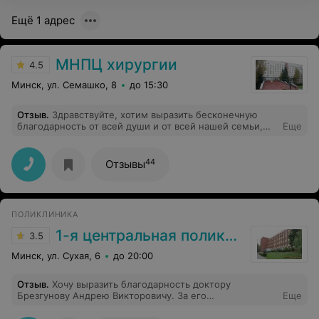
Ещё 1 адрес
МНПЦ хирургии
4.5
Минск, ул. Семашко, 8
до 15:30
Отзыв
.
Здравствуйте, хотим выразить бесконечную
благодарность от всей души и от всей нашей семьи,
Еще
Штуричу Ивану Павловичу и всему коллективу. В
апреле 2022г., Климович Л. И., была проведена
сложнейшая операция по пересадке печени. Спасибо
44
Отзывы
большое за Ваш высокий профессионализм и
сплоченную работу. Вы подарили нашей маме жизнь!
Отдельное спасибо за поддержку и терпение к
родственникам. Врачи от бога. Спасибо большое за то,
ПОЛИКЛИНИКА
что Вы есть!
1-я центральная поликлиника
3.5
Минск, ул. Сухая, 6
до 20:00
Отзыв
.
Хочу выразить благодарность доктору
Брезгунову Андрею Викторовичу. За его
Еще
доброжелательное отношения к больным людям, за
оказание своевременной мед. помощи в лечении, за