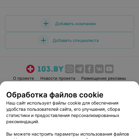
Добавить компанию
Добавить специалиста
О проекте
Новости проекта
Размещение рекламы
Медицинский маркетинг
Публичный договор
Обработка файлов cookie
Пользовательское соглашение
Способы оплаты
Наш сайт использует файлы cookie для обеспечения
Вакансии
Партнеры
удобства пользователей сайта, его улучшения, сбора
Написать руководителю 103.by
статистики и предоставления персонализированных
рекомендаций.
Написать в поддержку
Персональные настройки cookie
Вы можете настроить параметры использования файлов