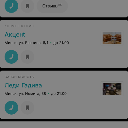
поддержку и понимание в сложной ситуации. И
59
Отзывы
пожелать всего доброго в жизни: здоровья, радости,
успехов, счастья в жизни.
КОСМЕТОЛОГИЯ
Акценt
Минск, ул. Есенина, 6/1
до 21:00
САЛОН КРАСОТЫ
Леди Гадива
Минск, ул. Немига, 38
до 21:00