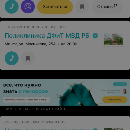
перечень рекомендаций. В целом, я всё поняла и
приёмом осталась довольна
57
Записаться
Отзывы
ГОСУДАРСТВЕННОЕ УЧРЕЖДЕНИЕ
Поликлиника ДФиТ МВД РБ
Минск, ул. Мясникова, 25А
до 20:00
ЭФФЕКТИВНАЯ РЕКЛАМА НА САЙТЕ
УЧРЕЖДЕНИЯ ЗДРАВООХРАНЕНИЯ