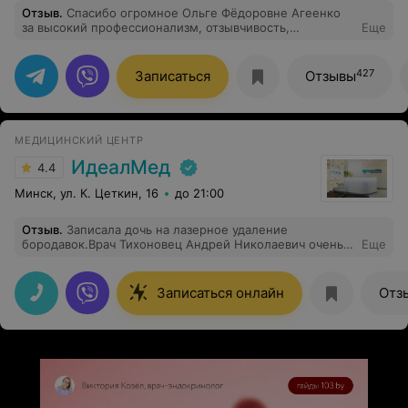
Отзыв
.
Спасибо огромное Ольге Фёдоровне Агеенко
за высокий профессионализм, отзывчивость,
Еще
деликатность, терпение. Отдельное спасибо за
ведение блога, за просвещение нас по медицинским
вопросам. Благодаря этому мы и записались на приём.
427
Записаться
Отзывы
Очень рекомендую замечательного доктора
МЕДИЦИНСКИЙ ЦЕНТР
ИдеалМед
4.4
Минск, ул. К. Цеткин, 16
до 21:00
Отзыв
.
Записала дочь на лазерное удаление
бородавок.Врач Тихоновец Андрей Николаевич очень
Еще
вежливый,внимательный.Все объяснил,рассказал про
альтернативные методы.Остались довольны
приемом,будем обращаться к нему еще.
Записаться онлайн
Отз