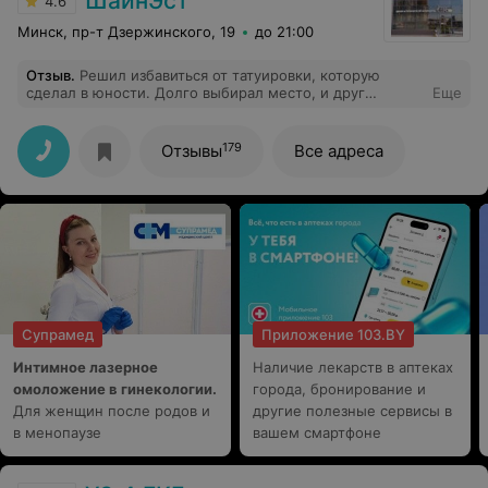
ШайнЭст
4.6
Минск, пр-т Дзержинского, 19
до 21:00
Отзыв
.
Решил избавиться от татуировки, которую
сделал в юности. Долго выбирал место, и друг
Еще
посоветовал «ШайнЭст». Врач начала с тестового
участка, подобрала режим лазера под мою кожу. Уже
после первого сеанса рисунок стал светлее, а кожа
179
Отзывы
Все адреса
выглядела здоровой. Очень понравилось, что все
прошло без спешки, спокойно, с вниманием к моим
ощущениям. После процедуры выдали список
рекомендаций, и благодаря им восстановление
прошло легко. Планирую продолжить курс именно
здесь!
Супрамед
Приложение 103.BY
Интимное лазерное
Наличие лекарств в аптеках
омоложение в гинекологии.
города, бронирование и
Для женщин после родов и
другие полезные сервисы в
в менопаузе
вашем смартфоне