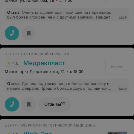
Минск, ул. Алибегова, 28
с 11:00
Отзыв
.
Очень классный врач, мой сын на перевязках
был более спокоен, чем с другими врачами. Найдет
Еще
общий язык с маленькими пациентами.
ЦЕНТР ПЛАСТИЧЕСКОЙ ХИРУРГИИ
Медрекпласт
4.6
Минск, пр-т Дзержинского, 74
с 15:00
Отзыв
.
Делала подтяжку лица и блефаропластику в
начале февраля. Прошло больше двух с половиной
Еще
месяцев, но у меня до сих пор проблемы со швами (
то гноятся, то кровит) и боль за ушами. Эффекта
особого нет, особенно блефоро. Чувствую себя
52
Отзывы
обманутой...
ЦЕНТР ЛАЗЕРНОЙ И ЭСТЕТИЧЕСКОЙ МЕДИЦИНЫ