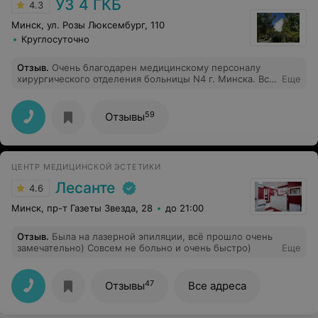
УЗ 4 ГКБ
4.3
Минск, ул. Розы Люксембург, 110
Круглосуточно
Отзыв
.
Очень благодарен медицинскому персоналу
хирургического отделения больницы N4 г. Минска. Все
Еще
четко, профессионально, корректно. Особая
благодарность - хирургу Петрову Александру
Владимировичу. Операция проведена быстро и на
59
Отзывы
высочайшем уровне. Побольше бы было таких
специалистов! Прошло пять недель после операции,
пока чувствую себя отлично. Удачи Вам, уважаемый
Александр Владимирович!
ЦЕНТР МЕДИЦИНСКОЙ ЭСТЕТИКИ
Лесанте
4.6
Минск, пр-т Газеты Звезда, 28
до 21:00
Отзыв
.
Была на лазерной эпиляции, всё прошло очень
замечательно) Совсем не больно и очень быстро)
Еще
47
Отзывы
Все адреса