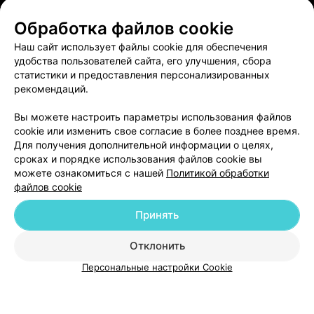
Обработка файлов cookie
ЭФФЕКТИВНАЯ РЕКЛАМА НА САЙТЕ
Наш сайт использует файлы cookie для обеспечения
удобства пользователей сайта, его улучшения, сбора
статистики и предоставления персонализированных
рекомендаций.
Вы можете настроить параметры использования файлов
Добавить компанию
cookie или изменить свое согласие в более позднее время.
Для получения дополнительной информации о целях,
сроках и порядке использования файлов cookie вы
Добавить специалиста
можете ознакомиться с нашей
Политикой обработки
файлов cookie
Принять
Отклонить
О проекте
Новости проекта
Размещение рекламы
Персональные настройки Cookie
Медицинский маркетинг
Публичный договор
Пользовательское соглашение
Способы оплаты
Вакансии
Партнеры