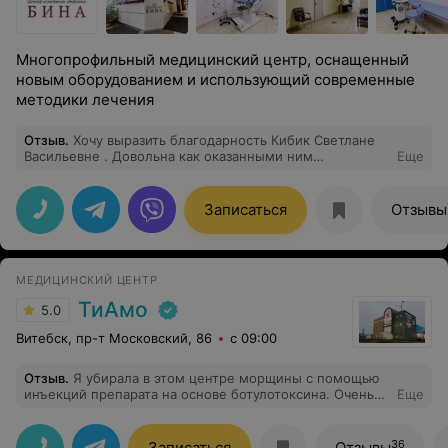
Многопрофильный медицинский центр, оснащенный
новым оборудованием и использующий современные
методики лечения
Отзыв
.
Хочу выразить благодарность Кибик Светлане
Васильевне . Довольна как оказанными ним
Еще
медуслугами, так и ее хорошим человеческим
отношением.В данный цент обратилась по поводу
ведения беременности. Ни разу не пожалела! Всегда
Записаться
Отзывы
была на связи, открыто и понятно отвечала на все
волнующие вопросы. Внимательно и бережно
проводила осмотры. Внимательна. Приятные и
вежливые специалисты и персонал, никакого стресса
МЕДИЦИНСКИЙ ЦЕНТР
в очередях и от мед. Персонала.
ТиАмо
5.0
Витебск, пр-т Московский, 86
с 09:00
Отзыв
.
Я убирала в этом центре морщины с помощью
инъекций препарата на основе ботулотоксина. Очень
Еще
осталась довольна. Дня три разницы не видела, а
после просто не могу нарадоваться. Мне все
понравилось. Очень быстро записали и дня через два я
36
Записаться
Отзывы