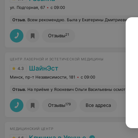
ул. Подгорная, 67
с 09:00
Отзыв
.
Всем рекомендую. Была у Екатерины Дмитриевны на фотоомоложении лица и процедуре лазерной эпиляции.Огромное спасибо Вам за ваш профессионализм,чуткое о
21
Отзывы
ЦЕНТР ЛАЗЕРНОЙ И ЭСТЕТИЧЕСКОЙ МЕДИЦИНЫ
ШайнЭст
4.3
Минск, пр-т Независимости, 181
с 09:00
Отзыв
.
На приёме у Ясюкевич Ольги Васильевны осмотр проводился очень болезненно, резко и грубо, боль после осмотра сохранялась ещё в течение нескольких дней и сопровождалась кровью. При этом все мои жалобы при осмотре игнорировались, а вместо попытки снизить дискомфорт услышала «Я столько лет это делаю - и ничего», что прозвучало как попытка обесценить мои ощущения и вызвало чувство полной беспомощности. Не было даже малейшей тактичности в общении, диалога со специалистом также не случилось, а ответы на вопросы носили резкий и пренебрежительный характер. Например, на вопрос о совместимости препаратов получила ответ "столько лекарств, не повезет врачу, 
179
Отзывы
Все адреса
МЕДИЦИНСКИЙ ЦЕНТР
Клиника в Уручье