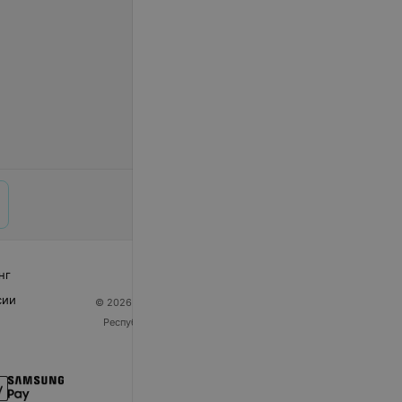
нг
сии
© 2026 ООО «Артокс Лаб», УНП 191700409
| 220012,
Республика Беларусь, г. Минск, улица Толбухина, 2,
пом. 16 | help@103.by
Служба поддержки
+375 291212755