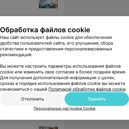
тношение,внимание. Вы делаете нас красивыми,а значит счастливыми.
Еще
Обработка файлов cookie
Наш сайт использует файлы cookie для обеспечения
удобства пользователей сайта, его улучшения, сбора
статистики и предоставления персонализированных
рекомендаций.
Вы можете настроить параметры использования файлов
cookie или изменить свое согласие в более позднее время.
Для получения дополнительной информации о целях,
сроках и порядке использования файлов cookie вы можете
который будет вас лечить" и все. По результатам консультации в другой клинике стало ясно, что врачом был пропущен очень серьезный диагноз, а также проведен абсолютно бесполезный анализ в моей ситуации. Ушла с чувством унижения и без ответа на свои вопросы. Не рекомендую
Еще
ознакомиться с нашей
Политикой обработки файлов cookie
Отклонить
Принять
Персональные настройки Cookie