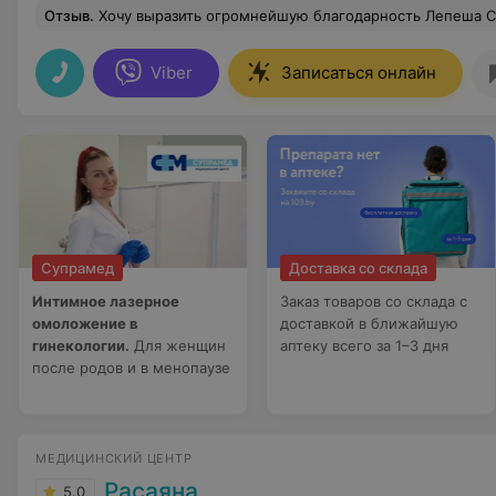
Отзыв
.
Хочу выразить огромнейшую благодарность Лепеша Светлане Николаевне. Очень чуткая, все объясняет, в нужный момент помогла
Viber
Записаться онлайн
Супрамед
Доставка со склада
Интимное лазерное
Заказ товаров со склада с
омоложение в
доставкой в ближайшую
гинекологии.
Для женщин
аптеку всего за 1–3 дня
после родов и в менопаузе
МЕДИЦИНСКИЙ ЦЕНТР
Расаяна
5.0