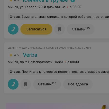
4.6
Минск, ул. Героев 120-й дивизии, 3а
с 08:00
Отзыв
.
Замечательная клиника, в которой работают настоящие профессионалы! Быстрое обслуживание, внимательные докто
175
Записаться
Отзывы
ЦЕНТР МЕДИЦИНСКИХ И КОСМЕТОЛОГИЧЕСКИХ УСЛУГ
Verba
4.5
Минск, пр-т Независимости, 168/3
с 09:00
Отзыв
.
Прочитала множество положительных отзывов о лазерной эпиляции в вашей клинике и решила попробовать сама) Самое большое преимущество - это то, что можно делать на загорелой коже! Новое оборудование, процедура безболезненная! И цены не кусаются, как в некоторых центрах. Отдельное спасибо докторам, к
135
Отзывы
Все адреса