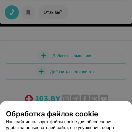
всего периода лечения! Врач от Бога!!!
3
Отзывы
Добавить компанию
Добавить специалиста
О проекте
Новости проекта
Размещение рекламы
Обработка файлов cookie
Медицинский маркетинг
Публичный договор
Наш сайт использует файлы cookie для обеспечения
Пользовательское соглашение
Способы оплаты
удобства пользователей сайта, его улучшения, сбора