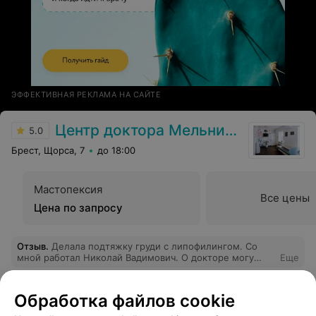
ЭФФЕКТИВНАЯ РЕКЛАМА НА САЙТЕ
Центр доктора Мельникова В.Н.
5.0
Брест, Щорса, 7
до 18:00
Мастопексия
Все цены
Цена по запросу
Отзыв
.
Делала подтяжку груди с липофилингом. Со
мной работал Николай Вадимович. О докторе могу
Еще
сказать только хорошее. Операция прошла хорошо,
результатом я довольна. Николай очень внимательный
и аккуратный врач, швы выглядят очень хорошо. Так
19
Отзывы
Обработка файлов cookie
как я живу за границей и нет возможности после
операции в живую попасть на приём, я каждый месяц