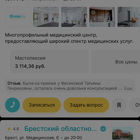
Многопрофильный медицинский центр,
предоставляющий широкий спектр медицинских услуг.
Мастопексия
Все цены
3 114,36 руб.
Отзыв
.
Была на приеме у Фесиковой Татьяны
Генриховны, осталась очень довольна консультацией и
Еще
отношением на приеме, хороший специалист и врач,
рекомендую.
Записаться
Задать вопрос
О
Брестский областной онкологический диспансер
4.6
Брест, ул. Медицинская, 6
до 20:00