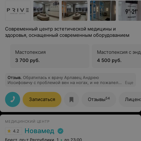
Современный центр эстетической медицины и
здоровья, оснащенный современным оборудованием
Мастопексия
Мастопексия с эн
3 700 руб.
4 500 руб.
Отзыв
.
Обратилась к врачу Арлавец Андрею
Иосифовичу с проблемой вен на ногах, и не пожалела!
Еще
Склеротерапия проведена мастерски: безболезненно
и аккуратно. Врач детально разъяснил все этапы
лечения и реабилитации. Сейчас состояние заметно
54
Записаться
Отзывы
Лицен
улучшилось, восстановление идёт по плану. Спасибо
за профессионализм и чуткое отношение!
МЕДИЦИНСКИЙ ЦЕНТР
Новамед
4.2
Брест, пр-т Республики, 1
до 23:00