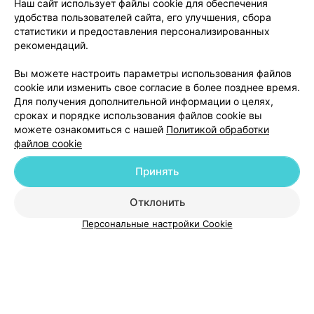
Наш сайт использует файлы cookie для обеспечения
присылаю фотографии и доктор проверяет, хорошо ли
удобства пользователей сайта, его улучшения, сбора
идет восстановление. Подводя итог: Рекомендую! Как
статистики и предоставления персонализированных
врача, так и клинику.
рекомендаций.
Вы можете настроить параметры использования файлов
Добавить компанию
cookie или изменить свое согласие в более позднее время.
Для получения дополнительной информации о целях,
сроках и порядке использования файлов cookie вы
Добавить специалиста
можете ознакомиться с нашей
Политикой обработки
файлов cookie
Принять
Отклонить
О проекте
Новости проекта
Размещение рекламы
Персональные настройки Cookie
Медицинский маркетинг
Публичный договор
Пользовательское соглашение
Способы оплаты
Вакансии
Партнеры
Написать руководителю 103.by
Написать в поддержку