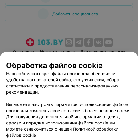
нет практически. Собственно, как и вышло у меня. На
момент отзыва прошло 4 месяца и в талии -3 см. 3
Добавить специалиста
месяца реабилитации. Стоит ли делать данную
операцию, решать вам. Я же осталась не восторге.
О проекте
Новости проекта
Размещение рекламы
Медицинский маркетинг
Публичный договор
Обработка файлов cookie
Пользовательское соглашение
Способы оплаты
Наш сайт использует файлы cookie для обеспечения
Вакансии
Партнеры
удобства пользователей сайта, его улучшения, сбора
статистики и предоставления персонализированных
Написать руководителю 103.by
рекомендаций.
Написать в поддержку
Персональные настройки cookie
Вы можете настроить параметры использования файлов
cookie или изменить свое согласие в более позднее время.
Обработка персональных данных
Для получения дополнительной информации о целях,
сроках и порядке использования файлов cookie вы
можете ознакомиться с нашей
Политикой обработки
файлов cookie