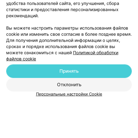
удобства пользователей сайта, его улучшения, сбора
статистики и предоставления персонализированных
рекомендаций.
Добавить компанию
Вы можете настроить параметры использования файлов
cookie или изменить свое согласие в более позднее время.
Добавить специалиста
Для получения дополнительной информации о целях,
сроках и порядке использования файлов cookie вы
можете ознакомиться с нашей
Политикой обработки
файлов cookie
Принять
О проекте
Новости проекта
Размещение рекламы
Отклонить
Медицинский маркетинг
Публичный договор
Пользовательское соглашение
Способы оплаты
Персональные настройки Cookie
Вакансии
Партнеры
Написать руководителю 103.by
Написать в поддержку
Персональные настройки cookie
Обработка персональных данных