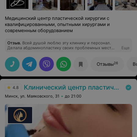
Медицинский центр пластической хирургии с
квалифицированными, опытными хирургами и
современным оборудованием
Отзыв
.
Всей душой люблю эту клинику и персонал.
Делала абдоминопластику своих проблемных мест
Еще
несколько раз. Сейчас еще и новый аппарат появился
Vaser Lipo Pro (могу ошибаться в написании). Все
делают четко и быстро, шрамов не остается. Врач
26
Отзывы
В
Вильчевский просто хирург от Бога. Персонал всегда
вежливый, предлагают чай/кофе и всегда помогают.
Буду обращаться еще и всем советовать!
Клинический центр пластической хирургии и медицинской косметологии
4.8
Минск, ул. Маяковского, 31
до 21:00