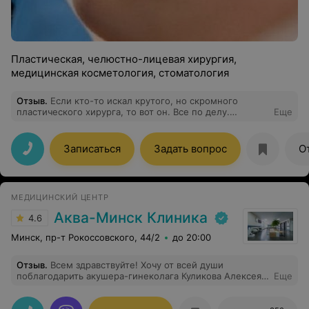
Пластическая, челюстно-лицевая хирургия,
медицинская косметология, стоматология
Отзыв
.
Если кто-то искал крутого, но скромного
пластического хирурга, то вот он. Все по делу.
Еще
Рассказал про все этапы реабилитации что и как будет.
Делала веки и подтяжку груди. Очень натурально,
рубцы тонкие
Записаться
Задать вопрос
О
МЕДИЦИНСКИЙ ЦЕНТР
Аква-Минск Клиника
4.6
Минск, пр-т Рокоссовского, 44/2
до 20:00
Отзыв
.
Всем здравствуйте! Хочу от всей души
поблагодарить акушера-гинеколага Куликова Алексея
Еще
Анатольевича за проведенную операцию
лапораскопию, а именно за высокий профессионализм,