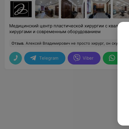
Медицинский центр пластической хирургии с квалифи
хирургами и современным оборудованием
Отзыв
.
Алексей Владимирович не просто хирург, он скульптор, творец! Я сама живу в Москве, пересмотрела много разных хирургов. Но как только увидела работу Алексея Владимировича, сразу же поняла, что выбрала доктора) ни разу не пожалела что выбрала его! Из моих унылых висло-сись сотвори
Telegram
Viber
What