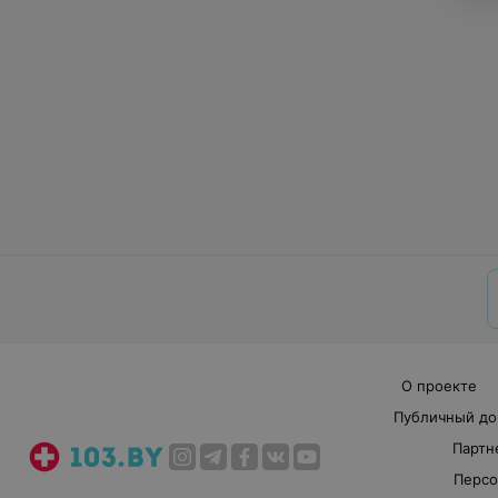
О проекте
Публичный до
Партн
Персо