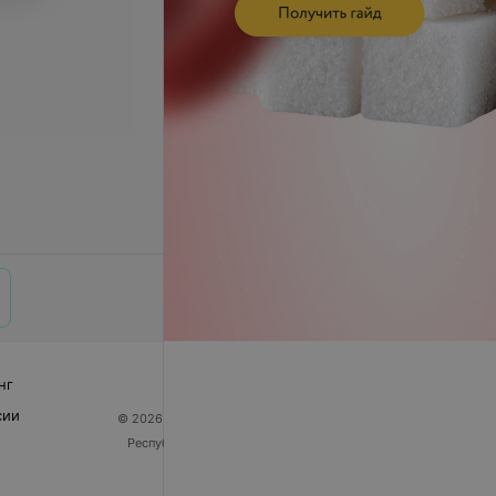
нг
сии
© 2026 ООО «Артокс Лаб», УНП 191700409
| 220012,
Республика Беларусь, г. Минск, улица Толбухина, 2,
пом. 16 | help@103.by
Служба поддержки
+375 291212755