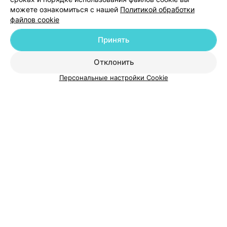
можете ознакомиться с нашей
Политикой обработки
файлов cookie
Принять
О проекте
Новости проекта
Размещение рекламы
Отклонить
Медицинский маркетинг
Публичный договор
Пользовательское соглашение
Способы оплаты
Персональные настройки Cookie
Вакансии
Партнеры
Написать руководителю 103.by
Написать в поддержку
Персональные настройки cookie
Обработка персональных данных
© 2026 ООО «Артокс Лаб», УНП 191700409
| 220012, Республика Беларусь,