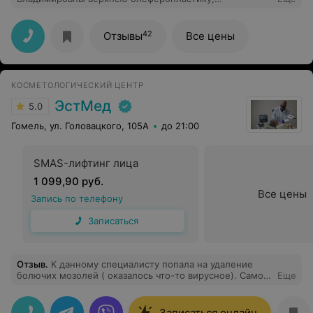
результатом очень довольна, глазки выглядят
аккуратненько, слегка заметны рубцы и то если
присматриваться. Мне очень нравится мой взгляд.
42
Отзывы
Все цены
Большое спасибо за качественную операцию и
душевное отношение. Следующую операцию буду
делать только у Натальи Владимировны.
КОСМЕТОЛОГИЧЕСКИЙ ЦЕНТР
ЭстМед
5.0
Гомель, ул. Головацкого, 105А
до 21:00
SMAS-лифтинг лица
1 099,90 руб.
Все цены
Запись по телефону
Записаться
Отзыв
.
К данному специалисту попала на удаление
болючих мозолей ( оказалось что-то вирусное). Само
Еще
удаление было жидким азотом. Холодно
очень,неприятно, но выдержать можно. Площадь была
большая,на двух подошвах. Потом первые дни сложно
Записаться онлайн