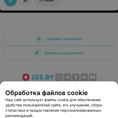
Восстановительный период в процессе - но
положительные эмоции уже есть. Еще раз всем
спасибо!
Добавить компанию
Добавить специалиста
О проекте
Новости проекта
Размещение рекламы
Обработка файлов cookie
Медицинский маркетинг
Публичный договор
Наш сайт использует файлы cookie для обеспечения
Пользовательское соглашение
Способы оплаты
удобства пользователей сайта, его улучшения, сбора
Вакансии
Партнеры
статистики и предоставления персонализированных
Написать руководителю 103.by
рекомендаций.