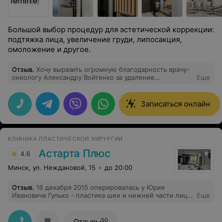
Большой выбор процедур для эстетической коррекции:
подтяжка лица, увеличение груди, липосакция,
омоложение и другое.
Отзыв
.
Хочу выразить огромную благодарность врачу-
онкологу Александру Войтенко за удаление
Еще
образований кожи. Речь шла не просто о
косметической процедуре, а о моём здоровье и
спокойствии. С первого приёма доктор развеял все
Записаться онлайн
страхи: подробно объяснил природу родинки, показал
дерматоскопом, почему её лучше убрать, и честно
рассказал о рисках. Решение принимала уже не на
эмоциях, а с холодным пониманием дела. Сама
КЛИНИКА ПЛАСТИЧЕСКОЙ ХИРУРГИИ
процедура прошла на удивление комфортно. Вместо
спешки - филигранная работа. Для тех, кто боится:
Астарта Плюс
4.6
лучше удалить маленькую родинку у профессионала
раз и навсегда, чем жить с тревогой годами. Я очень
Минск, ул. Неждановой, 15
до 20:00
рада, что доверилась этому доктору.
Отзыв
.
16 декабря 2015 оперировалась у Юрия
Ивановича Гулько - пластика шеи и нижней части лица,
Еще
липофилинг. Только позитивные эмоции и впечатления.
Всем спасибо. Анестезиологическое пособие было
замечательным. Очень благодарна.
50
Отзывы