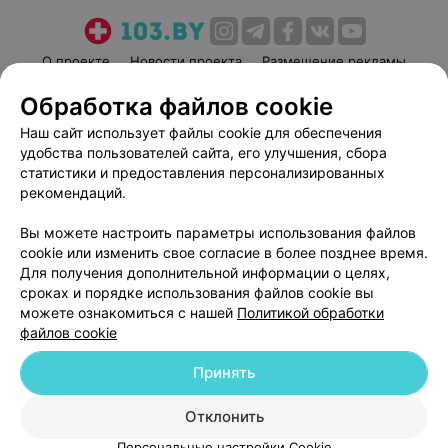
О проекте
Новости проекта
Размещение рекламы
Медицинский маркетинг
Публичный договор
Обработка файлов cookie
Пользовательское соглашение
Способы оплаты
Наш сайт использует файлы cookie для обеспечения
Вакансии
Партнеры
удобства пользователей сайта, его улучшения, сбора
статистики и предоставления персонализированных
Написать руководителю 103.by
рекомендаций.
Написать в поддержку
Персональные настройки cookie
Вы можете настроить параметры использования файлов
cookie или изменить свое согласие в более позднее время.
Обработка персональных данных
Для получения дополнительной информации о целях,
сроках и порядке использования файлов cookie вы
можете ознакомиться с нашей
Политикой обработки
файлов cookie
Принять
© 2026 ООО «Артокс Лаб», УНП 191700409
| 220012, Республика Беларусь,
Отклонить
г. Минск, улица Толбухина, 2, пом. 16 | help@103.by
Персональные настройки Cookie
Служба поддержки
+375 291212755