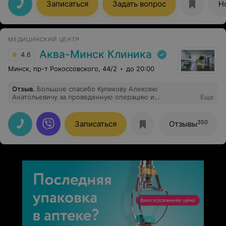
профессионал своего дела , очень чуткий,
Записаться
Задать вопрос
Н
внимательный и талантливый специалист! Теперь мой
замечательный носик радует меня каждый день !
Огромное спасибо, за проделанную работу
МЕДИЦИНСКИЙ ЦЕНТР
Аква-Минск Клиника
4.6
Минск, пр-т Рокоссовского, 44/2
до 20:00
Отзыв
.
Большое спасибо Куликову Алексею
Анатольевичу за проведенную операцию и
Еще
дальнейшее лечение.
350
Записаться
Отзывы