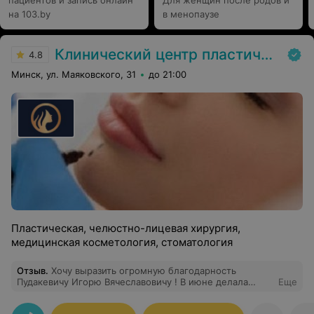
пациентов и запись онлайн
Для женщин после родов и
на 103.by
в менопаузе
Клинический центр пластической хирургии и медицинской косметологии
4.8
Минск, ул. Маяковского, 31
до 21:00
Пластическая, челюстно-лицевая хирургия,
медицинская косметология, стоматология
Отзыв
.
Хочу выразить огромную благодарность
Пудакевичу Игорю Вячеславовичу ! В июне делала
Еще
ринопластику и не капли не пожалела !Операция
прошла замечательно , Игорь Вячеславович