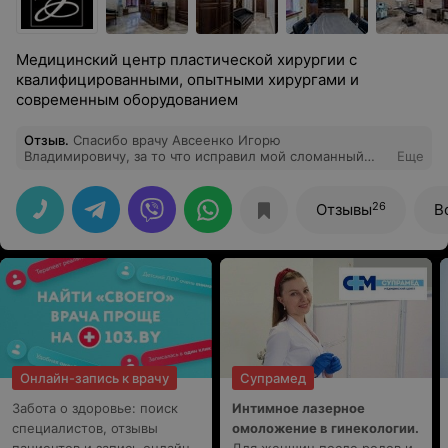
Медицинский центр пластической хирургии с
квалифицированными, опытными хирургами и
современным оборудованием
Отзыв
.
Спасибо врачу Авсеенко Игорю
Владимировичу, за то что исправил мой сломанный
Еще
нос. Теперь могу дышать полноценно.
26
Отзывы
В
Онлайн-запись к врачу
Супрамед
Забота о здоровье: поиск
Интимное лазерное
специалистов, отзывы
омоложение в гинекологии.