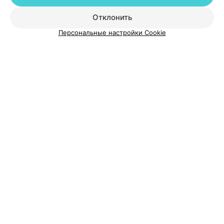
Отклонить
О проекте
Новости проекта
Размещение рекламы
Персональные настройки Cookie
Медицинский маркетинг
Публичный договор
Пользовательское соглашение
Способы оплаты
Вакансии
Партнеры
Написать руководителю 103.by
Написать в поддержку
Персональные настройки cookie
Обработка персональных данных
© 2026 ООО «Артокс Лаб», УНП 191700409
| 220012, Республика Беларусь,
г. Минск, улица Толбухина, 2, пом. 16 | help@103.by
Служба поддержки
+375 291212755