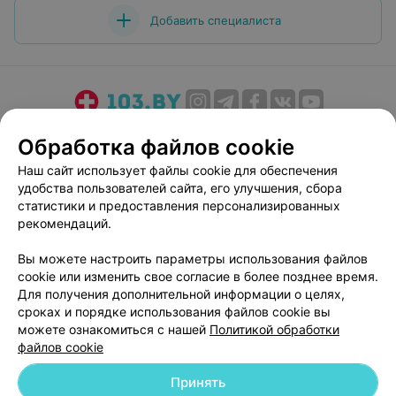
Добавить специалиста
О проекте
Новости проекта
Размещение рекламы
Обработка файлов cookie
Медицинский маркетинг
Публичный договор
Наш сайт использует файлы cookie для обеспечения
Пользовательское соглашение
Способы оплаты
удобства пользователей сайта, его улучшения, сбора
Вакансии
Партнеры
статистики и предоставления персонализированных
рекомендаций.
Написать руководителю 103.by
Написать в поддержку
Вы можете настроить параметры использования файлов
cookie или изменить свое согласие в более позднее время.
Персональные настройки cookie
Для получения дополнительной информации о целях,
Обработка персональных данных
сроках и порядке использования файлов cookie вы
можете ознакомиться с нашей
Политикой обработки
файлов cookie
Принять