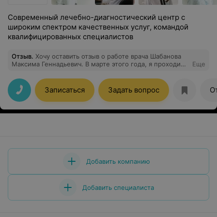
Современный лечебно-диагностический центр с
широким спектром качественных услуг, командой
квалифицированных специалистов
Отзыв
.
Хочу оставить отзыв о работе врача Шабанова
Максима Геннадьевич. В марте этого года, я проходила
Еще
операцию Т-образной подтяжки груди. Хочу отметить
высокий профессионализм доктора, безупречное
знание анатомии и пластической хирургии. Результат
Записаться
Задать вопрос
О
полностью соответствует оговоренным ожиданиям:
форма симметричная, рубцы низкие и эстетичные.
Врач курировал меня на всех этапах реабилитации, что
позволило избежать отеков и проблем с заживлением.
Рекомендую как грамотного специалиста.
Добавить компанию
Добавить специалиста