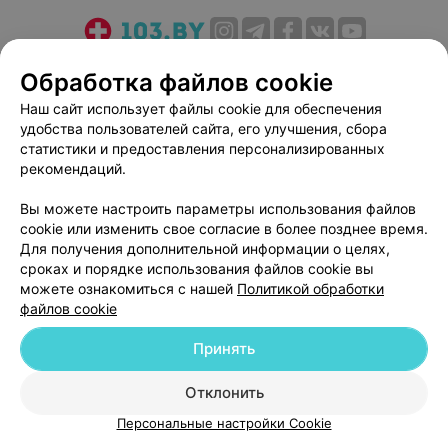
О проекте
Новости проекта
Размещение рекламы
Обработка файлов cookie
Медицинский маркетинг
Публичный договор
Наш сайт использует файлы cookie для обеспечения
Пользовательское соглашение
Способы оплаты
удобства пользователей сайта, его улучшения, сбора
Вакансии
Партнеры
статистики и предоставления персонализированных
рекомендаций.
Написать руководителю 103.by
Написать в поддержку
Вы можете настроить параметры использования файлов
cookie или изменить свое согласие в более позднее время.
Персональные настройки cookie
Для получения дополнительной информации о целях,
Обработка персональных данных
сроках и порядке использования файлов cookie вы
можете ознакомиться с нашей
Политикой обработки
файлов cookie
Принять
Отклонить
© 2026 ООО «Артокс Лаб», УНП 191700409
| 220012, Республика Беларусь,
г. Минск, улица Толбухина, 2, пом. 16 | help@103.by
Персональные настройки Cookie
Служба поддержки
+375 291212755