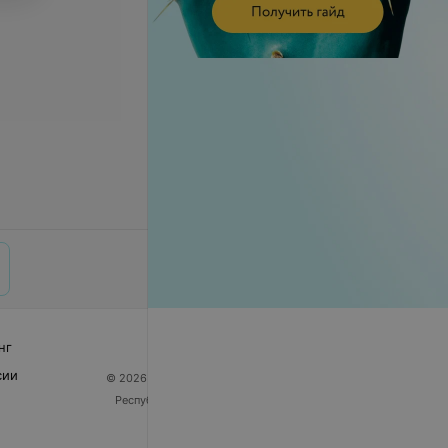
нг
сии
© 2026 ООО «Артокс Лаб», УНП 191700409
| 220012,
Республика Беларусь, г. Минск, улица Толбухина, 2,
пом. 16 | help@103.by
Служба поддержки
+375 291212755