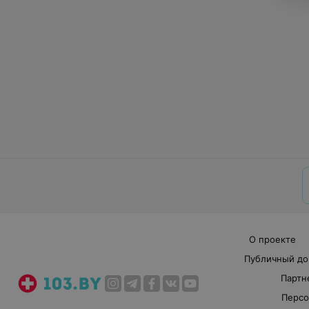
О проекте
Публичный до
Партн
Персо