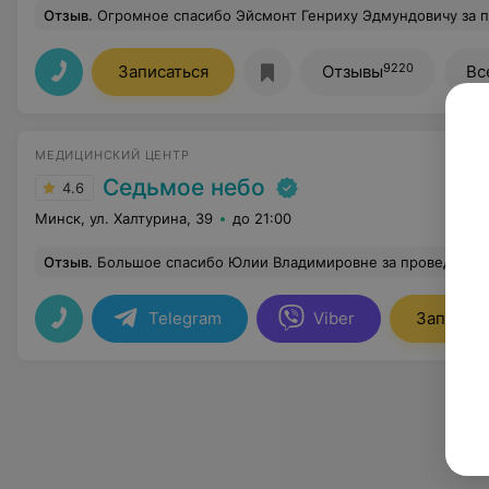
Отзыв
.
Огромное спасибо Эйсмонт Генриху Эдмундовичу за прекрасный новый дышащий нос. Он сделал мне септопластику, на которую я решалась много лет. Все тревоги успокоил, к операции подготовил, после операции всегда отслеживал состояние и был на связи, спустя
9220
Записаться
Отзывы
Вс
МЕДИЦИНСКИЙ ЦЕНТР
Седьмое небо
4.6
Минск, ул. Халтурина, 39
до 21:00
Отзыв
.
Большое спасибо Юлии Владимировне за проведение колоноскопии под седацией.Та
Telegram
Viber
Записать