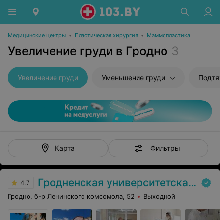
Медицинские центры
•
Пластическая хирургия
•
Маммопластика
Увеличение груди в Гродно
3
Увеличение груди
Уменьшение груди
Подтя
Фильтры
Карта
Гродненская университетская клиника
4.7
Гродно, б-р Ленинского комсомола, 52
Выходной