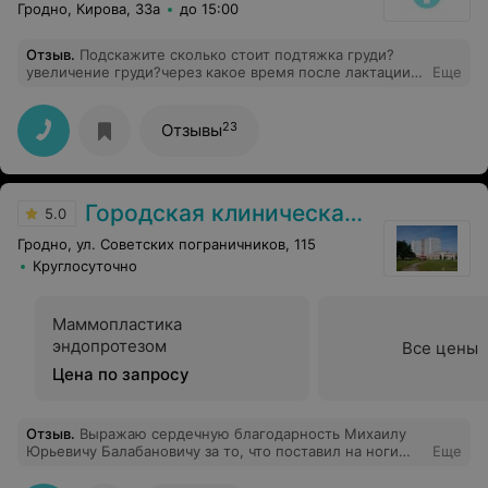
Гродно, Кирова, 33а
до 15:00
Отзыв
.
Подскажите сколько стоит подтяжка груди?
увеличение груди?через какое время после лактации
Еще
можно делать?
23
Отзывы
Городская клиническая больница скорой медицинской помощи г. Гродно
5.0
Гродно, ул. Советских пограничников, 115
Круглосуточно
Маммопластика
эндопротезом
Все цены
Цена по запросу
Отзыв
.
Выражаю сердечную благодарность Михаилу
Юрьевичу Балабановичу за то, что поставил на ноги
Еще
мою маму. Думали, что нужно менять сустав, а после
квалифицированной консультации на высоком