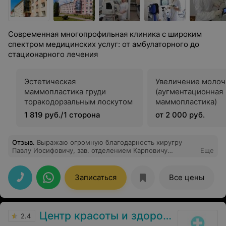
Современная многопрофильная клиника с широким
спектром медицинских услуг: от амбулаторного до
стационарного лечения
Эстетическая
Увеличение молоч
маммопластика груди
(аугментационная
торакодорзальным лоскутом
маммопластика)
1 819 руб./1 сторона
от 2 000 руб.
Отзыв
.
Выражаю огромную благодарность хиругру
Павлу Иосифовичу, зав. отделением Карповичу
Еще
Вячеславу Евгеньевичу и всему мед персоналу
хирургического отделения. Благодарю за высокий
профессионализм, за врачебный талант, за успешно
Записаться
Все цены
проведенную мне операцию и за чуткое отношение.
От пациента Ружицкого Юрия Эдуардовича
Центр красоты и здоровья
2.4