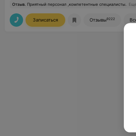
Отзыв
.
Приятный персонал ,компетентные специалисты.
Ещ
9222
Записаться
Отзывы
Вс