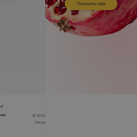
нг
сии
© 2026 ООО «Артокс Лаб», УНП 191700409
| 220012,
Республика Беларусь, г. Минск, улица Толбухина, 2,
пом. 16 | help@103.by
Служба поддержки
+375 291212755