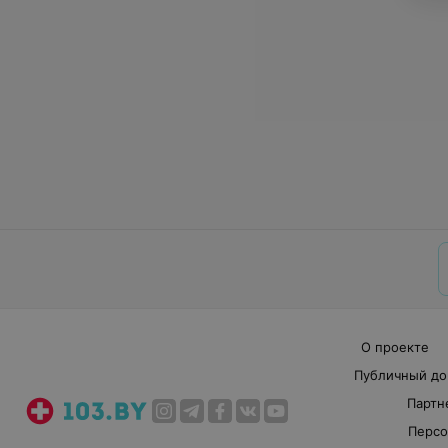
О проекте
Публичный до
Партн
Персо