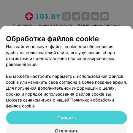
О проекте
Новости проекта
Размещение рекламы
Медицинский маркетинг
Публичный договор
Обработка файлов cookie
Пользовательское соглашение
Способы оплаты
Наш сайт использует файлы cookie для обеспечения
Вакансии
Партнеры
удобства пользователей сайта, его улучшения, сбора
статистики и предоставления персонализированных
Написать руководителю 103.by
рекомендаций.
Написать в поддержку
Персональные настройки cookie
Вы можете настроить параметры использования файлов
cookie или изменить свое согласие в более позднее время.
Обработка персональных данных
Для получения дополнительной информации о целях,
сроках и порядке использования файлов cookie вы
можете ознакомиться с нашей
Политикой обработки
файлов cookie
Принять
© 2026 ООО «Артокс Лаб», УНП 191700409
| 220012, Республика Беларусь,
Отклонить
г. Минск, улица Толбухина, 2, пом. 16 | help@103.by